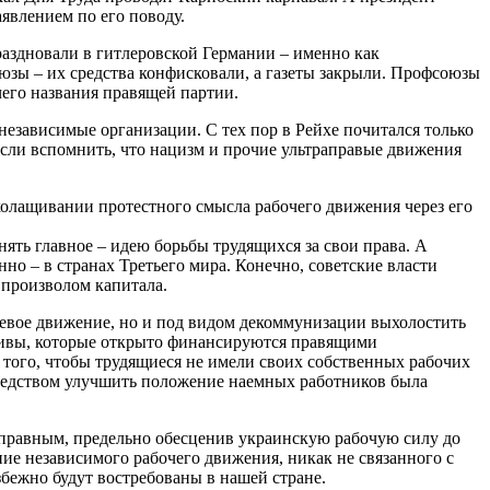
явлением по его поводу.
аздновали в гитлеровской Германии – именно как
зы – их средства конфисковали, а газеты закрыли. Профсоюзы
чего названия правящей партии.
независимые организации. С тех пор в Рейхе почитался только
 если вспомнить, что нацизм и прочие ультраправые движения
холащивании протестного смысла рабочего движения через его
ять главное – идею борьбы трудящихся за свои права. А
о – в странах Третьего мира. Конечно, советские власти
 произволом капитала.
левое движение, но и под видом декоммунизации выхолостить
Кивы, которые открыто финансируются правящими
того, чтобы трудящиеся не имели своих собственных рабочих
средством улучшить положение наемных работников была
есправным, предельно обесценив украинскую рабочую силу до
ние независимого рабочего движения, никак не связанного с
ежно будут востребованы в нашей стране.