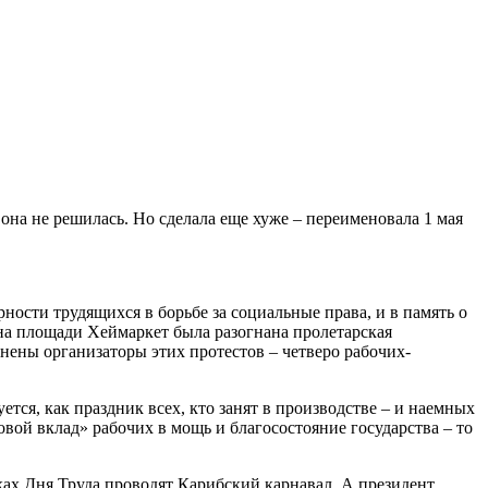
на не решилась. Но сделала еще хуже – переименовала 1 мая
ности трудящихся в борьбе за социальные права, и в память о
е на площади Хеймаркет была разогнана пролетарская
нены организаторы этих протестов – четверо рабочих-
я, как праздник всех, кто занят в производстве – и наемных
овой вклад» рабочих в мощь и благосостояние государства – то
ках Дня Труда проводят Карибский карнавал. А президент