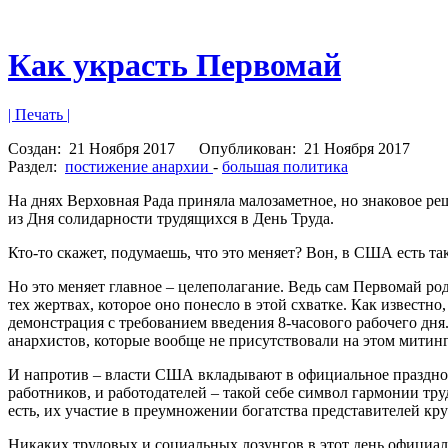
Как украсть Первомай
| Печать |
Создан:
21 Ноября 2017
Опубликован:
21 Ноября 2017
Раздел:
постижение анархии
-
большая политика
На днях Верховная Рада приняла малозаметное, но знаковое р
из Дня солидарности трудящихся в День Труда.
Кто-то скажет, подумаешь, что это меняет? Вон, в США есть та
Но это меняет главное – целеполагание. Ведь сам Первомай род
тех жертвах, которое оно понесло в этой схватке. Как известн
демонстрация с требованием введения 8-часового рабочего дня
анархистов, которые вообще не присутствовали на этом митинг
И напротив – власти США вкладывают в официальное празднова
работников, и работодателей – такой себе символ гармонии тру
есть, их участие в преумножении богатства представителей кр
Никаких трудовых и социальных лозунгов в этот день официал