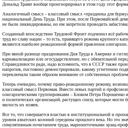
Дональд Трамп вообще проигнорировал в этом году этот форм
Аналогичный смысл – классовый смысл «праздника для буржуа
национальный День Труда. При этом, после Первомайской демо
не были ликвидированы, но им запретили проводить забастовк
Созданный впоследствии Трудовой Фронт подчинил всё рабочее
труд во славу нации – то есть, правящего режима крупного кап
являются наиболее реакционной формой правления олигархии.
При явной разнице празднования Дня Труда в Америке и гитлер
карнавализацию или огосударствление, но с обязательной пере
Справедливости ради, надо вспомнить, что в СССР также произ
напротив, постоянно демонстрировали, какому угнетению подв
переключали таким образом внимание от собственных проблем 
Теперь очевидно, почему право-реакционному режиму, возникш
классовый смысл Первомая. Вместо левых партий и профсоюз
олигархическими группировками – Блоком Петра Порошенко и 
и политических организаций, растущих снизу, которые могли
милость их хозяев.
Все то, что совершается властью в институциональной и проп
уровня азиатских колоний середины прошлого века. Но это зна
симулятивным почитанием труда, марионеточными эрзац-профс