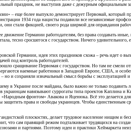
альный праздник, не выступив даже с дежурным официальным за
зии» – еще более выпукло демонстрирует Первомай, который пр
нстрации 1934 года нацисты подавили все независимые профсою
и, они стали фикцией, своего рода ширмой для оправдания рабо
 движение Германии работодателям, без права создавать иные, 
итала, тесно сросшегося с государством. Ничего удивительного,
овской Германии, идея этих праздников схожа – речь идет о вы
дачей под контроль работодателей.
ошло сращивание Первомая с государством. Но там не смели отн
ергаются наемные работники в Западной Европе, США, и особенн
– но и сохраняли изначальный смысл борьбы с эксплуатацией и
ему в Украине после майдана, было важно не только подавить 
ов украинцам навязывают суррогаты типа проектов Каплина и 
«Народным фронтом» Авакова и Яценюка. Всё это делается для 
 бы защитить права и свободы украинцев. Чтобы единственным 
агандистской плоскостях, делает трудовое население нищим и б
чит, что сам правящий режим подталкивает трудящихся на созда
оюзами и партиями. Поэтому идеи и практики Хеймаркета неизб