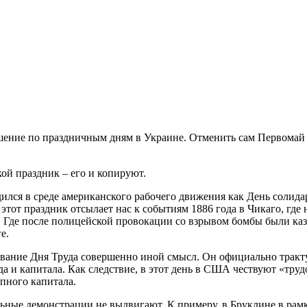
ешение по праздничным дням в Украине. Отменить сам Первомай о
кой праздник – его и копируют.
ился в среде американского рабочего движения как День солидар
о, этот праздник отсылает нас к событиям 1886 года в Чикаго, гд
. Где после полицейской провокации со взрывом бомбы были каз
е.
ние Дня Труда совершенно иной смысл. Он официально трактуетс
да и капитала. Как следствие, в этот день в США чествуют «труд
упного капитала.
ьные демонстрации не выдвигают. К примеру, в Бруклине в рам