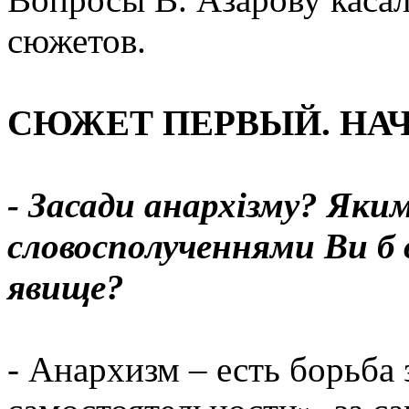
сюжетов.
СЮЖЕТ ПЕРВЫЙ. НАЧ
- Засади анархізму? Яки
словосполученнями Ви б 
явище?
- Анархизм – есть борьба 