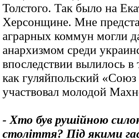
Толстого. Так было на Ек
Херсонщине. Мне представ
аграрных коммун могли д
анархизмом среди украинс
впоследствии вылилось в 
как гуляйпольский «Союз
участвовал молодой Махн
- Хто був рушійною сило
століття? Під якими га