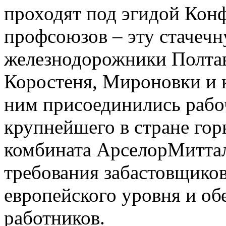
проходят под эгидой Кон
профсоюзов – эту стачеч
железнодорожники Полтав
Коростеня, Мироновки и к
ним присоединились рабо
крупнейшего в стране гор
комбината АрселорМиттал
требования забастовщиков
европейского уровня и об
работников.