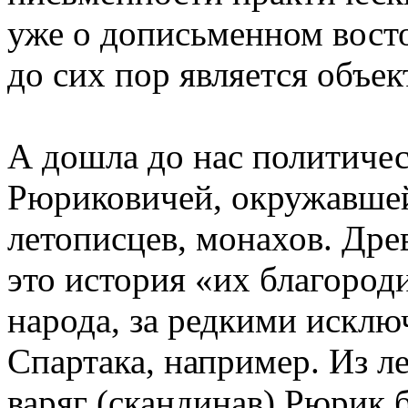
уже о дописьменном вост
до сих пор является объе
А дошла до нас политичес
Рюриковичей, окружавшей
летописцев, монахов. Древ
это история «их благород
народа, за редкими исклю
Спартака, например. Из л
варяг (скандинав) Рюрик 