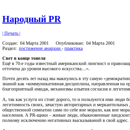
Народный PR
| Печать |
Создан:
04 Марта 2001
Опубликован:
04 Марта 2001
Раздел:
постижение анархии
-
практика
Свет в конце тонеля
Ещё в 70-е годы известный американский лингвист и правозащи
отточена до уровня высокого искусства…».
Почти десять лет назад мы макнулись в эту самую «демократию
знаний как «коммуникативная дисциплина, направленная на о
благоприятный имидж, механизмы изъятия согласия и легитимн
А, так как услуги их стоят дорого, то и пользуются ими люди
легитимность своих, зачастую авторитарных и меркантильных 
общественной симпатии сами по себе вне морали, как вне мора
населения. А PR-щики – живые люди, обыкновенные ландскнех
полному исключению негативных высказываний в свой адрес.