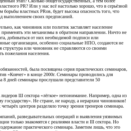
денный этап? Сколько общегосударственных, а тем более
стного PR? Или у нас всё настолько хорошо, что в серьёзной
 борьбы властных PRов, будет высока опасность того, что
над выполнением своих предписаний.
ельно, как чиновник или политик заставляет население
а применять эти механизмы в обратном направлении. Ничто не
та, добиваться от них необходимой подписи или
венные организации, особенно социальные НПО, создаются не
ая структура или чиновник не справляются со своими
ять пожелания населения.
бязанностей, была посвящена серия практических семинаров,
в «Ковчег» в конце 2000г. Семинары проводились для
за 8 дней семинары прослушали представители 50
 лидеров Ш сектора «лёгкое» непонимание. Например, одна из
у государству». Не стране, не народу, а иерархии чиновников!
 четырёх центров разделяло точку зрения тренеров семинара.
омпаний, разведывательных операций и выявления уязвимых
ии только знакомятся с реалиями власти и III сектора. Но
одержание практического семинара. Заметим лишь, что это