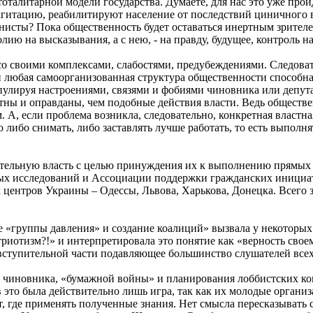
талитарной модели государства. Думаете, для нас это уже прой
тацию, реабилитируют население от последствий циничного вла
сты? Пока общественность будет оставаться инертным зрителем
лию на высказывания, а с нею, - на правду, будущее, контроль 
со своими комплексами, слабостями, предубеждениями. Следоват
и любая самоорганизованная структура общественности способн
улируя настроениями, связями и фобиями чиновника или депута
естны и оправданы, чем подобные действия власти. Ведь общест
. А, если проблема возникла, следовательно, конкретная властн
 либо снимать, либо заставлять лучше работать, то есть выполн
тельную власть с целью принуждения их к выполнению прямых о
х исследований и Ассоциации поддержки гражданских инициати
центров Украины – Одессы, Львова, Харькова, Донецка. Всего 
 «группы давления» и создание коалиций» вызвала у некоторых
риотизм?!» и интерпретировала это понятие как «верность своем
 вступительной части подавляющее большинство слушателей всех
и чиновника, «бумажной войны» и планирования лоббистских к
то была действительно лишь игра, так как их молодые организац
где применять полученные знания. Нет смысла пересказывать с