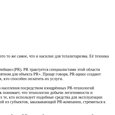
о то же самое, что и насилие для тоталитаризма. Её техника
лейшнз (PR). PR трактуется специалистами этой области
ятном для объекта PR». Проще говоря, PR-щики создают
 кто способен оплатить их услуги.
 из населения посредством изощрённых PR-технологий
к понимает, что технологии добычи легитимности и
 те, кто использует подобные средства для эксплуатации
ой из субъектов, заказывающий PR-компании, стремиться к