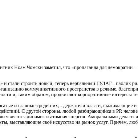
тник Ноам Чомски заметил, что «пропаганда для демократии – эт
» и стали строить новый, теперь вербальный ГУЛАГ - паблик ри
рганизацию коммуникативного пространства в режиме, благопри
ости и, таким образом, продвигают корпоративные интересы тех,
 богатые и главные среди них, - держатели власти, выжимающие
действий. С другой стороны, любой разбирающийся в PR челове
ли являются динамит и атомная энергия. Аморальными делают их
ты, выставляющие своё искусство на рынок услуг. Причём, люб