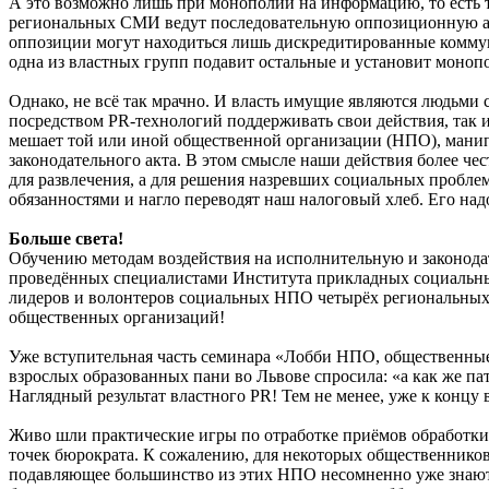
А это возможно лишь при монополии на информацию, то есть то
региональных СМИ ведут последовательную оппозиционную аги
оппозиции могут находиться лишь дискредитированные коммуни
одна из властных групп подавит остальные и установит монопо
Однако, не всё так мрачно. И власть имущие являются людьми 
посредством PR-технологий поддерживать свои действия, так 
мешает той или иной общественной организации (НПО), манип
законодательного акта. В этом смысле наши действия более ч
для развлечения, а для решения назревших социальных проблем
обязанностями и нагло переводят наш налоговый хлеб. Его надо
Больше света!
Обучению методам воздействия на исполнительную и законода
проведённых специалистами Института прикладных социальны
лидеров и волонтеров социальных НПО четырёх региональных 
общественных организаций!
Уже вступительная часть семинара «Лобби НПО, общественные
взрослых образованных пани во Львове спросила: «а как же пат
Наглядный результат властного PR! Тем не менее, уже к концу
Живо шли практические игры по отработке приёмов обработк
точек бюрократа. К сожалению, для некоторых общественников э
подавляющее большинство из этих НПО несомненно уже знают, 