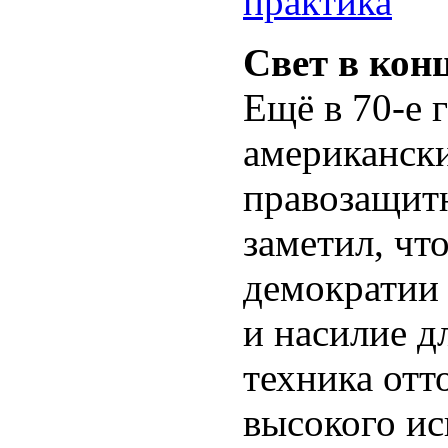
практика
Свет в кон
Ещё в 70-е 
американски
правозащит
заметил, чт
демократии 
и насилие д
техника отт
высокого и