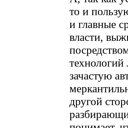
то и пользу
и главные с
власти, вы
посредство
технологий 
зачастую ав
меркантиль
другой сто
разбирающи
понимает, ч