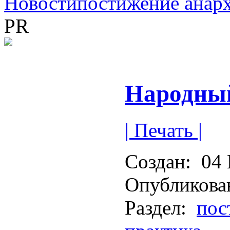
Новости
постижение анар
PR
Народны
| Печать |
Создан:
04 
Опубликова
Раздел:
пос