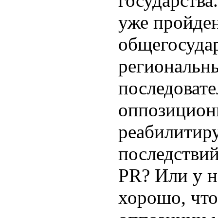
государства.
уже пройде
общегосудар
региональн
последоват
оппозицион
реабилитиру
последствий
PR? Или у н
хорошо, что