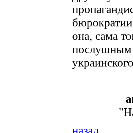
пропагандис
бюрократии 
она, сама то
послушным 
украинского
а
"Н
назад