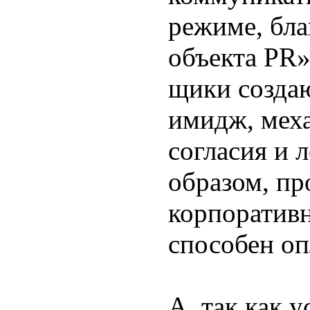
режиме, бл
объекта PR»
щики созда
имидж, мех
согласия и 
образом, пр
корпоративн
способен оп
А, так как у