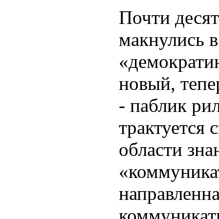
Почти десят
макнулись в
«демократию
новый, теп
- паблик ри
трактуется 
области зна
«коммуника
направленна
коммуникати