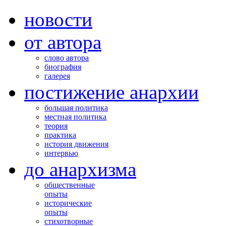
новости
от автора
слово автора
биография
галерея
постижение анархии
большая политика
местная политика
теория
практика
история движения
интервью
до анархизма
общественные
опыты
исторические
опыты
стихотворные