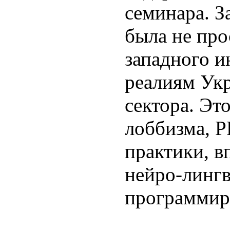
семинара. З
была не про
западного и
реалиям Ук
сектора. Эт
лоббизма, P
практики, в
нейро-лингв
программир