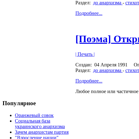
Раздел:
до анархизма
-
стихо
Подробнее...
[Поэма] Откр
| Печать |
Создан:
04 Апреля 1991
Оп
Раздел:
до анархизма
-
стихо
Подробнее...
Любое полное или частичное 
Популярное
Оранжевый совок
Социальная база
украинского анархизма
Зачем анархистам партия
"Взросление нации"