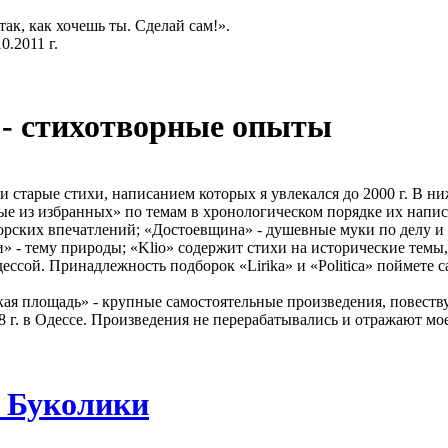
так, как хочешь ты. Сделай сам!».
.2011 г.
 - стихотворные опыты
и старые стихи, написанием которых я увлекался до 2000 г. В 
е из избранных» по темам в хронологическом порядке их написа
морских впечатлений; «Достоевщина» - душевные муки по делу и 
 - тему природы; «Klio» содержит стихи на исторические темы, «
ссой. Принадлежность подборок «Lirika» и «Politica» поймете с
ая площадь» - крупные самостоятельные произведения, повеств
г. в Одессе. Произведения не перерабатывались и отражают мо
] Буколики