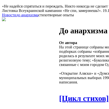
«Не надейся спрятаться и переждать. Никто никогда не сделает 
Листовка Всеукраинской кампании «Не спи, замерзнешь!». 19.10
Новости
до анархизма
стихотворные опыты
До анархизма
От автора
На этой странице собраны мо
подборках собраны «избранны
родилась в результате моих 
религиозную тему; «Буколики»
связанные с моим городом Оде
«Открытие Аляски» и «Думск
муниципальных выборах 1998 
написания.
[Цикл стихов