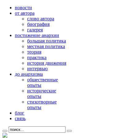
новости
от автора
слово автора
биография
галерея
постижение анархии
большая политика
местная политика
теория
практика
история движения
интервью
до анархизма
общественные
опыты
исторические
опыты
стихотворные
опыты
блог
связь