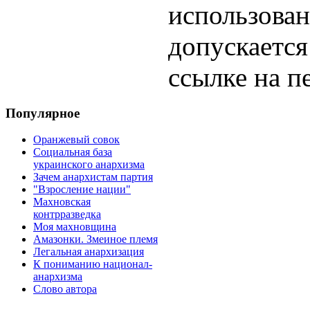
использован
допускается
ссылке на п
Популярное
Оранжевый совок
Социальная база
украинского анархизма
Зачем анархистам партия
"Взросление нации"
Махновская
контрразведка
Моя махновщина
Амазонки. Змеиное племя
Легальная анархизация
К пониманию национал-
анархизма
Слово автора