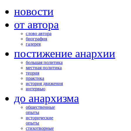
новости
от автора
слово автора
биография
галерея
постижение анархии
большая политика
местная политика
теория
практика
история движения
интервью
до анархизма
общественные
опыты
исторические
опыты
стихотворные