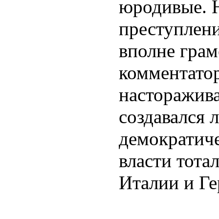
юродивые. Н
преступлен
вполне гра
комментатор
насторажива
создавался 
демократиче
власти тота
Италии и Ге