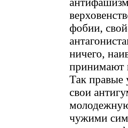
антифашизм
верховенств
фобии, сво
антагониста
ничего, наи
принимают и
Так правые 
свои антигу
молодежную
чужими сим