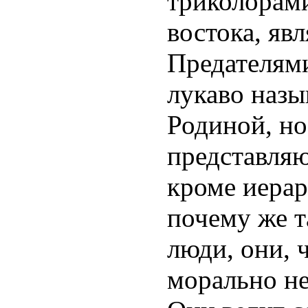
триколорами
востока, яв
Предателями
лукаво назы
Родиной, но
представляю
кроме иера
почему же т
люди, они, ч
морально н