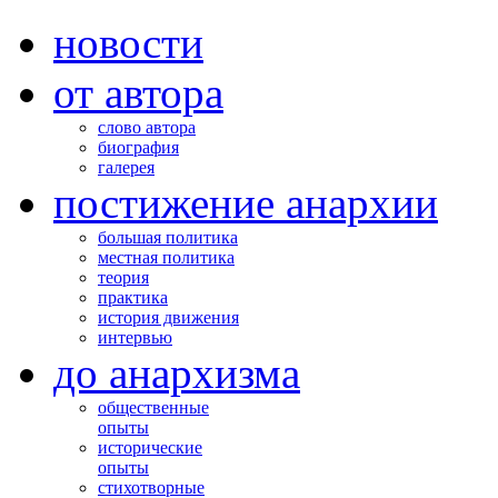
новости
от автора
слово автора
биография
галерея
постижение анархии
большая политика
местная политика
теория
практика
история движения
интервью
до анархизма
общественные
опыты
исторические
опыты
стихотворные