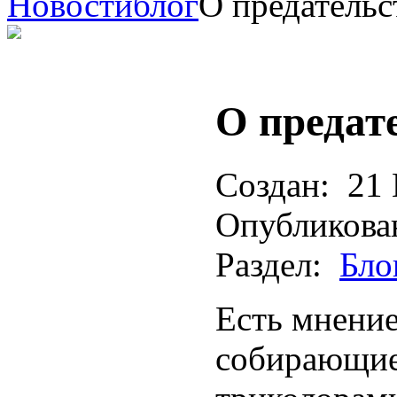
Новости
блог
О предательс
О предат
Создан:
21 
Опубликова
Раздел:
Бло
Есть мнение
собирающие