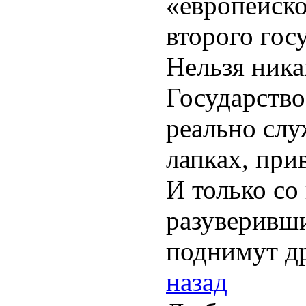
«европейско
второго гос
Нельзя ник
Государство
реально слу
лапках, при
И только со
разуверивш
поднимут др
назад