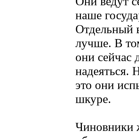
Они ведут с
наше госуда
Отдельный в
лучше. В том
они сейчас 
надеяться. 
это они исп
шкуре.
Чиновники ж