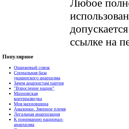
Любое полн
использован
допускается
ссылке на п
Популярное
Оранжевый совок
Социальная база
украинского анархизма
Зачем анархистам партия
"Взросление нации"
Махновская
контрразведка
Моя махновщина
Амазонки. Змеиное племя
Легальная анархизация
К пониманию национал-
анархизма