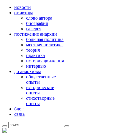
новости
от автора
слово автора
биография
галерея
постижение анархии
большая политика
местная политика
теория
практика
история движения
интервью
до анархизма
общественные
опыты
исторические
опыты
стихотворные
опыты
блог
связь