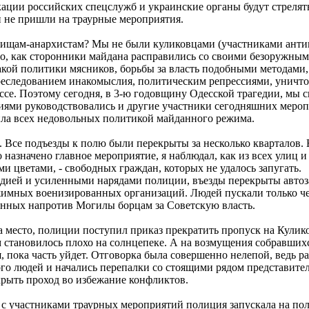
ации российских спецслужб и украинские органы будут стрелять
и не пришли на траурные мероприятия.
арищам-анархистам? Мы не были куликовцами (участниками анти
о, как сторонники майдана расправились со своими безоружным
акой политики мясников, борьбы за власть подобными методами, 
реследованием инакомыслия, политическим репрессиями, уничто
ссе. Поэтому сегодня, в 3-ю годовщину Одесской трагедии, мы 
ями руководствовались и другие участники сегодняшних мероп
ила всех недовольных политикой майданного режима.
а. Все подъезды к полю были перекрыты за несколько кварталов.
ло назначено главное мероприятие, я наблюдал, как из всех улиц 
и цветами, - свободных граждан, которых не удалось запугать.
дией и усиленными нарядами полиции, въезды перекрыты автоз
жимных военизированных организаций. Людей пускали только че
енных напротив Могилы борцам за Советскую власть.
 место, полиции поступил приказ прекратить пропуск на Кулик
тановилось плохо на солнцепеке. А на возмущения собравшихся
, пока часть уйдет. Отговорка была совершенно нелепой, ведь р
го людей и начались перепалки со стоящими рядом представите
рыть проход во избежание конфликтов.
е с участниками траурных мероприятий полиция запускала на по