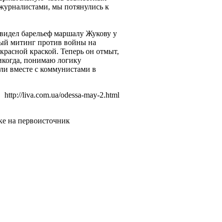
 журналистами, мы потянулись к
увидел барельеф маршалу Жукову у
вый митинг против войны на
расной краской. Теперь он отмыт,
никогда, понимаю логику
али вместе с коммунистами в
http://liva.com.ua/odessa-may-2.html
ке на первоисточник