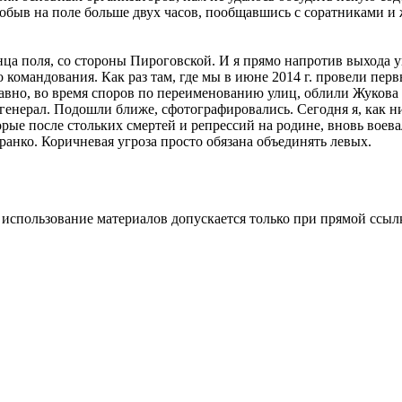
робыв на поле больше двух часов, пообщавшись с соратниками и
нца поля, со стороны Пироговской. И я прямо напротив выхода 
командования. Как раз там, где мы в июне 2014 г. провели пер
вно, во время споров по переименованию улиц, облили Жукова к
 генерал. Подошли ближе, сфотографировались. Сегодня я, как 
орые после стольких смертей и репрессий на родине, вновь воев
нко. Коричневая угроза просто обязана объединять левых.
использование материалов допускается только при прямой ссыл