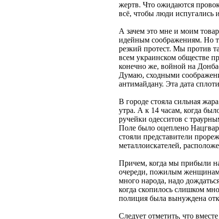
жертв. Что ожидаются провок
всё, чтобы люди испугались 
А зачем это мне и моим тов
идейным соображениям. Но т
резкий протест. Мы против т
всем украинском обществе п
конечно же, войной на Донба
Думаю, сходными соображени
антимайдану. Эта дата сплот
В городе стояла сильная жар
утра. А к 14 часам, когда бы
ручейки одесситов с траурным
Поле было оцеплено Нацгвар
стояли представители проре
металлоискателей, располож
Причем, когда мы прибыли на
очереди, пожилым женщинам с
много народа, надо дождаться
когда скопилось слишком мно
полиция была вынуждена отк
Следует отметить, что вмест