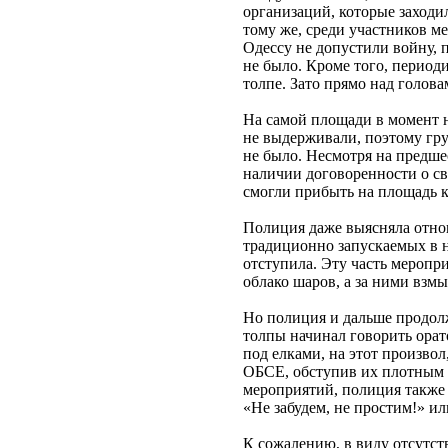
организаций, которые заходи
тому же, среди участников м
Одессу не допустили войну, 
не было. Кроме того, период
толпе. Зато прямо над голов
На самой площади в момент 
не выдерживали, поэтому гру
не было. Несмотря на предш
наличии договоренности о св
смогли прибыть на площадь к
Полиция даже выясняла отно
традиционно запускаемых в 
отступила. Эту часть меропр
облако шаров, а за ними взм
Но полиция и дальше продолж
толпы начинал говорить орато
под елками, на этот произвол
ОБСЕ, обступив их плотным к
мероприятий, полиция также в
«Не забудем, не простим!» и
К сожалению, в виду отсутст