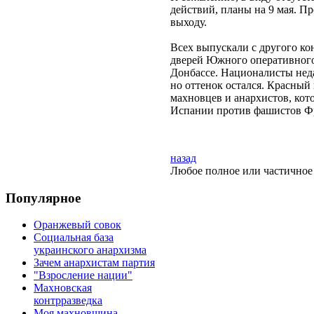
действий, планы на 9 мая. П
выходу.
Всех выпускали с другого ко
дверей Южного оперативного 
Донбассе. Националисты неда
но оттенок остался. Красный
махновцев и анархистов, кот
Испании против фашистов Фра
назад
Любое полное или частичное 
Популярное
Оранжевый совок
Социальная база
украинского анархизма
Зачем анархистам партия
"Взросление нации"
Махновская
контрразведка
Моя махновщина