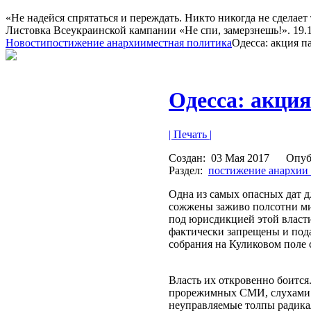
«Не надейся спрятаться и переждать. Никто никогда не сделает 
Листовка Всеукраинской кампании «Не спи, замерзнешь!». 19.10
Новости
постижение анархии
местная политика
Одесса: акция п
Одесса: акция
| Печать |
Создан:
03 Мая 2017
Опуб
Раздел:
постижение анархии
Одна из самых опасных дат д
сожжены заживо полсотни ми
под юрисдикцией этой власти
фактически запрещены и под
собрания на Куликовом поле 
Власть их откровенно боится.
прорежимных СМИ, слухами и
неуправляемые толпы радикал