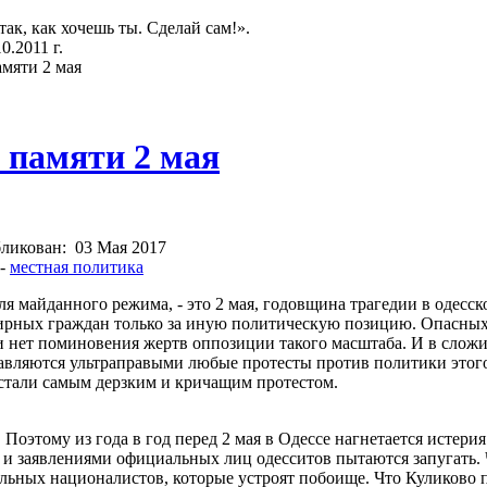
так, как хочешь ты. Сделай сам!».
.2011 г.
амяти 2 мая
 памяти 2 мая
ликован:
03 Мая 2017
-
местная политика
ля майданного режима, - это 2 мая, годовщина трагедии в одесс
рных граждан только за иную политическую позицию. Опасных,
 нет поминовения жертв оппозиции такого масштаба. И в сложи
авляются ультраправыми любые протесты против политики этого
стали самым дерзким и кричащим протестом.
 Поэтому из года в год перед 2 мая в Одессе нагнетается истери
 заявлениями официальных лиц одесситов пытаются запугать. Ч
ьных националистов, которые устроят побоище. Что Куликово п