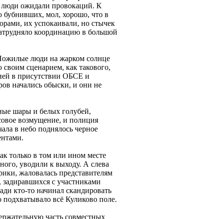
, люди ожидали провокаций. К
 бубнивших, мол, хорошо, что в
орами, их успокаивали, но стычек
 затрудняло координацию в большой
 Пожилые люди на жарком солнце
 своим сценарием, как такового,
ией в присутствии ОБСЕ и
ров начались обыски, и они не
ные шары и белых голубей,
совое возмущение, и полиция
ала в небо поднялось черное
ентами.
к только в том или ином месте
ного, уводили к выходу. А слева
арики, жаловалась представителям
, задиравшихся с участниками
щади кто-то начинал скандировать
о подхватывало всё Куликово поле.
держательную часть совместных