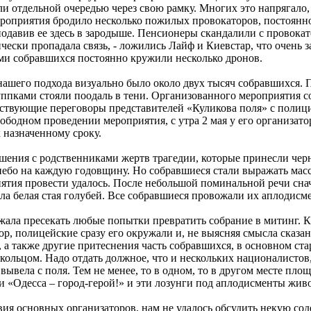
ли отдельной очередью через свою рамку. Многих это напрягало
ероприятия бродило несколько пожилых провокаторов, постоянно
подавив ее здесь в зародыше. Пенсионеры скандалили с провокат
ически пропадала связь, - ложились Лайф и Киевстар, что очень
ами собравшихся постоянно кружили несколько дронов.
нашего подхода визуально было около двух тысяч собравшихся.
ппками стояли поодаль в тени. Организованного мероприятия со
ествующие переговоры представителей «Куликова поля» с полиц
ободном проведении мероприятия, с утра 2 мая у его организато
 назначенному сроку.
шения с родственниками жертв трагедии, которые принесли чер
небо на каждую годовщину. Но собравшиеся стали выражать мас
иятия провести удалось. После небольшой поминальной речи снач
ыла белая стая голубей. Все собравшиеся провожали их аплодисм
ала пресекать любые попытки превратить собрание в митинг. Ка
р, полицейские сразу его окружали и, не выясняя смысла сказан
, а также другие притеснения часть собравшихся, в основном ст
ольцом. Надо отдать должное, что и нескольких националистов
ывела с поля. Тем не менее, то в одном, то в другом месте пло
ли «Одесса – город-герой!» и эти лозунги под аплодисменты жив
вия основных организаторов, нам не удалось обсудить некую со