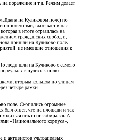
 на поражение и т.д. Режим делает
майдана на Куликовом поле) по
и оппонентами, вызывает в нас
которая в итоге отразилась на
жением гражданских свобод и,
снова пришли на Куликово поле.
риятий, не имевшие отношения к
 Но люди шли на Куликово с самого
и переулков тянулись к полю
аками, вторым кольцом по улицам
рез четыре рамки
ово поле. Скопились огромные
 был ответ, что на площади и так
асходиться никто не собирался. А
лями «Национального корпуса»,
ле и активистов ультраправых