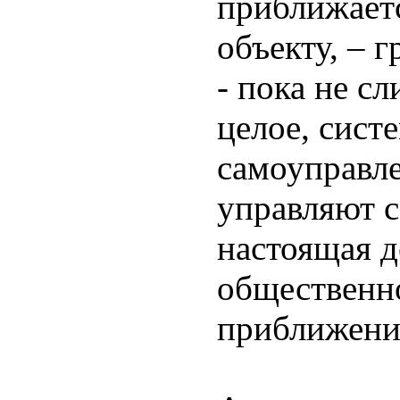
приближает
объекту, – 
- пока не сл
целое, сист
самоуправле
управляют с
настоящая 
общественно
приближени