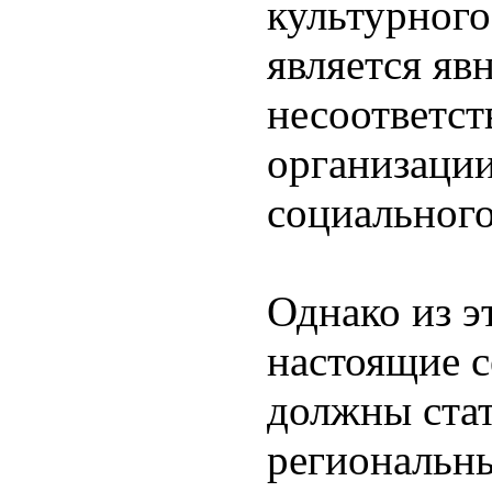
культурног
является я
несоответст
организаци
социального
Однако из эт
настоящие с
должны ста
региональны