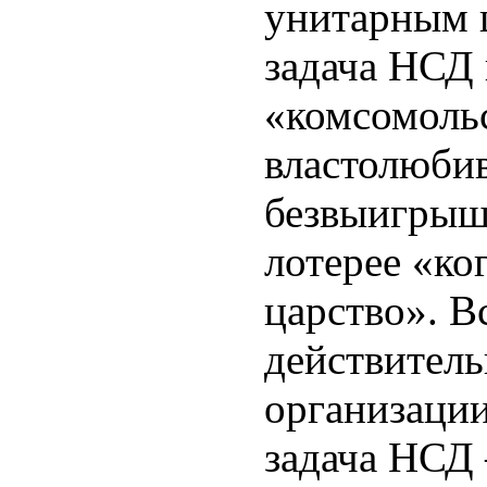
унитарным 
задача НСД 
«комсомоль
властолюбив
безвыигрыш
лотерее «ко
царство». В
действитель
организаци
задача НСД 