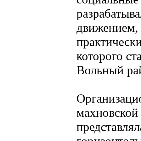
разрабатыв
движением,
практическ
которого ст
Вольный рай
Организаци
махновской
представлял
горизонтал