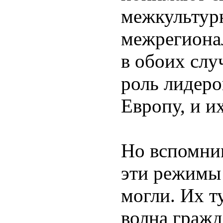
межкультур
межрегиона
в обоих слу
роль лидер
Европу, и и
Но вспомним
эти режимы 
могли. Их т
волна гражд