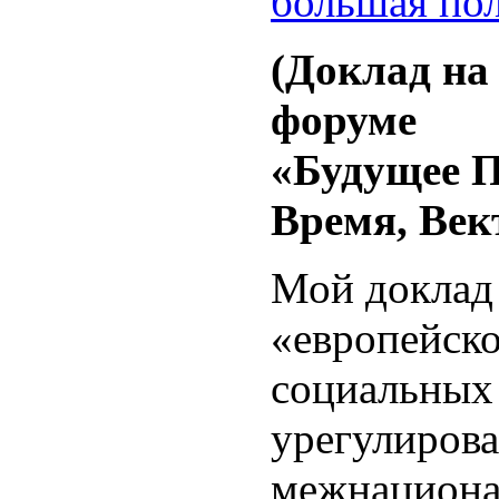
большая по
(Доклад на
форуме
«Будущее П
Время, Век
Мой доклад
«европейско
социальных
урегулиров
межнациона