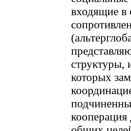
входящие в 
сопротивлен
(альтерглоб
представляю
структуры, 
которых зам
координацие
подчиненных
кооперация
общих целе