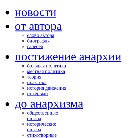
новости
от автора
слово автора
биография
галерея
постижение анархии
большая политика
местная политика
теория
практика
история движения
интервью
до анархизма
общественные
опыты
исторические
опыты
стихотворные