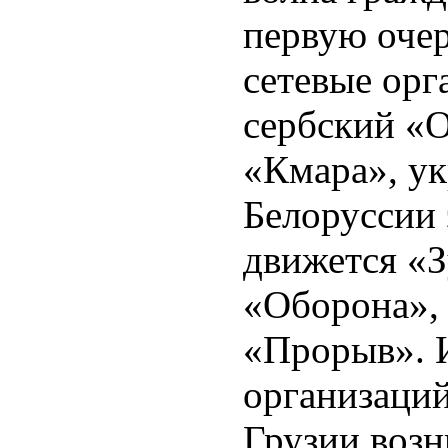
первую оче
сетевые орг
сербский «О
«Кмара», ук
Белоруссии 
движется «З
«Оборона»,
«Прорыв». И
организаци
Грузии возн