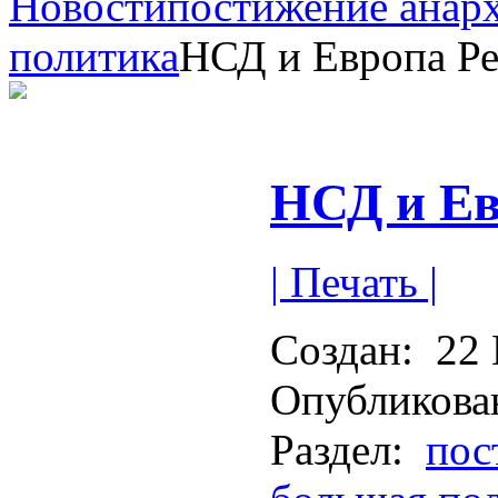
Новости
постижение анар
политика
НСД и Европа Р
НСД и Ев
| Печать |
Создан:
22 
Опубликова
Раздел:
пос