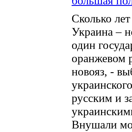
большая по
Сколько лет
Украина – н
один госуда
оранжевом р
новояз, - в
украинского
русским и з
украинским
Внушали мо