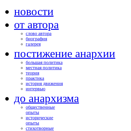
новости
от автора
слово автора
биография
галерея
постижение анархии
большая политика
местная политика
теория
практика
история движения
интервью
до анархизма
общественные
опыты
исторические
опыты
стихотворные