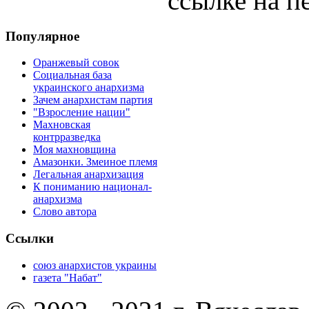
ссылке на п
Популярное
Оранжевый совок
Социальная база
украинского анархизма
Зачем анархистам партия
"Взросление нации"
Махновская
контрразведка
Моя махновщина
Амазонки. Змеиное племя
Легальная анархизация
К пониманию национал-
анархизма
Слово автора
Ссылки
союз анархистов украины
газета "Набат"