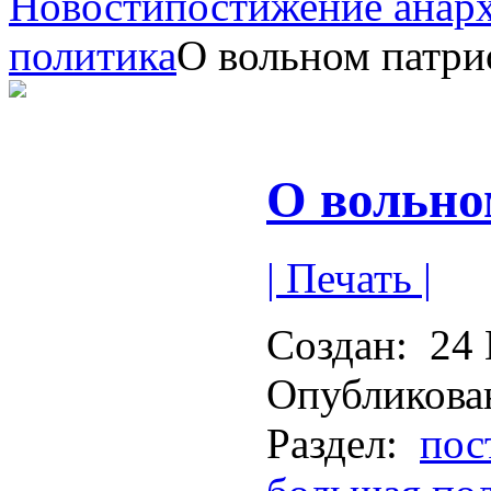
Новости
постижение анар
политика
О вольном патри
О вольно
| Печать |
Создан:
24 
Опубликова
Раздел:
пос