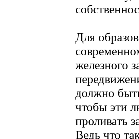
собственнос
Для образо
современном
железного з
передвижени
должно быть
чтобы эти л
проливать з
Ведь что та