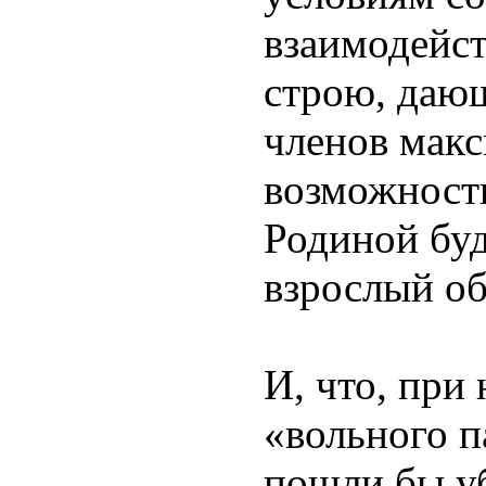
взаимодейс
строю, даю
членов мак
возможности
Родиной буд
взрослый об
И, что, при
«вольного 
пошли бы уб