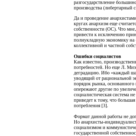
разгосударствление большинс
производства (либертарный 
Да и проведение анархистами
кругах анархизм еще считае
собственности (ОС). Что мне
привести к исключению прину
полиукладную экономику на 
коллективной и частной собс
Ошибки социалистов
Как известно, производственн
потребностей. Но еще Л. Миз
деградацию. Ибо «каждый шаг,
уводящий от рациональной эк
порядок рынка, основанного 
опережают другие по увеличен
социалистическая система не
приведет к тому, что больша
потребления [3].
Формат данной работы не до
Но анархисты-индивидуалист
социализмом и коммунистиче
государственной собственнос