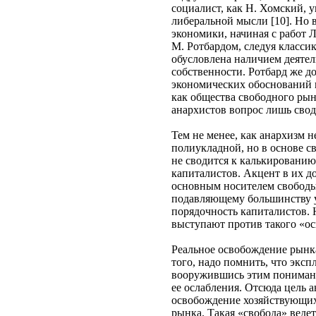
социалист, как Н. Хомский, 
либеральной мысли [10]. Но 
экономики, начиная с работ Л
М. Ротбардом, следуя класси
обусловлена наличием деятел
собственности. Ротбард же д
экономических обоснований н
как общества свободного рын
анархистов вопрос лишь свод
Тем не менее, как анархизм н
полиукладной, но в основе с
не сводится к калькированию
капиталистов. Акцент в их д
основным носителем свободы 
подавляющему большинству уч
порядочность капиталистов. 
выступают против такого «о
Реальное освобождение рынка 
того, надо помнить, что эксп
вооружившись этим понимание
ее ослабления. Отсюда цель 
освобождение хозяйствующих 
рынка. Такая «свобода» веде