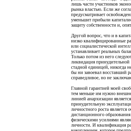
лишь части участников экон
рынка властью. Если же согла
предусматривает освобождени
уменьшит прибыли капиталис
защиту собственности и, опят
Другой вопрос, что и в капи
низко квалифицированные ра
или социалистической интелл
устанавливает реальных бала
Только потом из него следую
ликвидация принудительной в
стадной единицей, никогда н
бы ни завоевал восставший р
справедливое, но не заключаю
Главной гарантией моей своб
тем меньше им нужно внешнее
линией анархизации являетс
принудительную эксплуатаци
личностного роста является 
дистанционного образования 
физическими усилиями являю
личности. И квалификация ра
накоплением, которое предпр