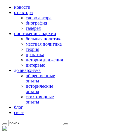
новости
от автора
слово автора
биография
галерея
постижение анархии
большая политика
местная политика
теория
практика
история движения
интервью
до анархизма
общественные
опыты
исторические
опыты
стихотворные
опыты
блог
связь