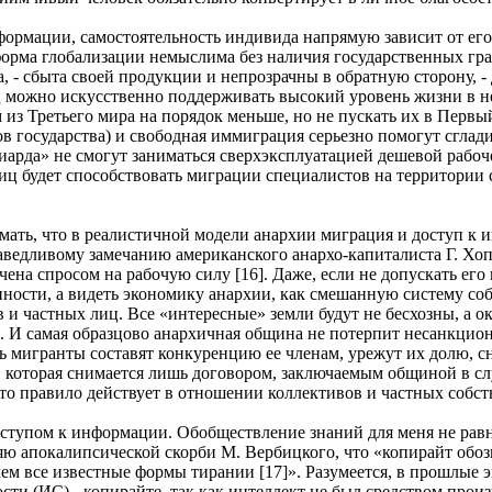
формации, самостоятельность индивида напрямую зависит от ег
орма глобализации немыслима без наличия государственных гра
а, - сбыта своей продукции и непрозрачны в обратную сторону, 
 можно искусственно поддерживать высокий уровень жизни в не
 из Третьего мира на порядок меньше, но не пускать их в Перв
ов государства) и свободная иммиграция серьезно помогут сглади
иарда» не смогут заниматься сверхэксплуатацией дешевой рабо
ниц будет способствовать миграции специалистов на территории
мать, что в реалистичной модели анархии миграция и доступ к 
ведливому замечанию американского анархо-капиталиста Г. Хоп
чена спросом на рабочую силу [16]. Даже, если не допускать ег
нности, а видеть экономику анархии, как смешанную систему с
 и частных лиц. Все «интересные» земли будут не бесхозны, а о
. И самая образцово анархичная община не потерпит несанкцио
дь мигранты составят конкуренцию ее членам, урежут их долю, с
, которая снимается лишь договором, заключаемым общиной в сл
 это правило действует в отношении коллективов и частных собс
оступом к информации. Обобществление знаний для меня не рав
ляю апокалипсической скорби М. Вербицкого, что «копирайт обоз
ем все известные формы тирании [17]». Разумеется, в прошлые э
сти (ИС) - копирайте, так как интеллект не был средством про