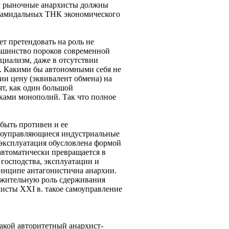
му рыночные анархисты должны
пирамидальных ТНК экономического
ет претендовать на роль не
льшинство пороков современной
циализм, даже в отсутствии
и. Какими бы автономными себя не
ии цену (эквивалент обмена) на
ят, как один большой
ками монополий. Так что полное
быть противен и ее
амоуправляющиеся индустриальные
 эксплуатация обусловлена формой
 автоматически превращается в
господства, эксплуатации и
ринципе антагонистична анархии.
ложительную роль сдерживания
хисты XXI в. такое самоуправление
акой авторитетный анархист-