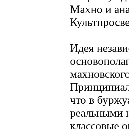
Махно и ан
Культпросве
Идея незав
основопола
махновског
Принципиаль
что в буржу
реальными 
классовые о