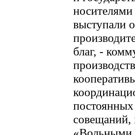
носителями 
выступали 
производит
благ, - комм
производст
кооперативы
координаци
постоянных
совещаний,
«Вольными 