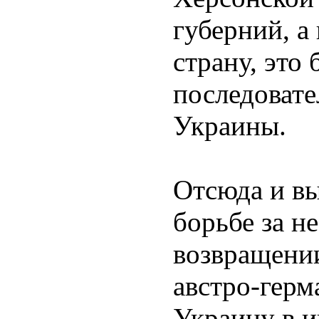
губерний, 
страну, это
последовате
Украины.
Отсюда и в
борьбе за н
возвращени
австро-гер
Украину в и