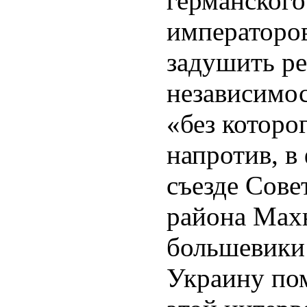
германского
императоро
задушить ре
независимос
«без которо
напротив, в 
съезде Сове
района Махн
большевики 
Украину пом