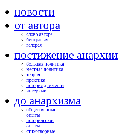
новости
от автора
слово автора
биография
галерея
постижение анархии
большая политика
местная политика
теория
практика
история движения
интервью
до анархизма
общественные
опыты
исторические
опыты
стихотворные