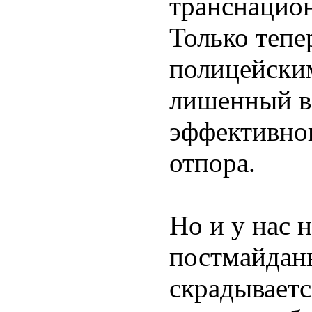
транснацион
Только тепе
полицейски
лишенный в
эффективно
отпора.
Но и у нас 
постмайдан
скрадывает