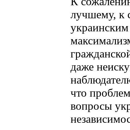
К сожалению
лучшему, к
украинским
максимализм
гражданско
даже неиск
наблюдател
что пробле
вопросы ук
независимос