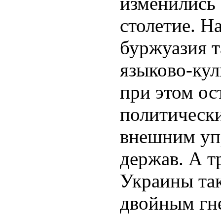
изменились
столетие. Н
буржуазия т
языково-кул
при этом ос
политическ
внешним уп
держав. А т
Украины так
двойным гн