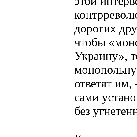
этой интерв
контрреволю
дорогих дру
чтобы «мон
Украину», т
монопольну
ответят им, 
сами устан
без угнетен