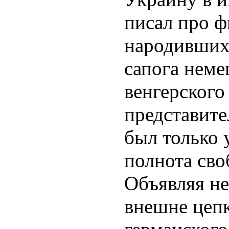
писал про ф
народившихс
сапога неме
венгерского
представит
был только 
полнота св
Объявляя не
внешне цепк