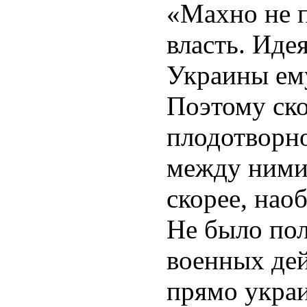
«Махно не 
власть. Иде
Украины ему
Поэтому ско
плодотворно
между ними
скорее, нао
Не было по
военных дей
прямо укра