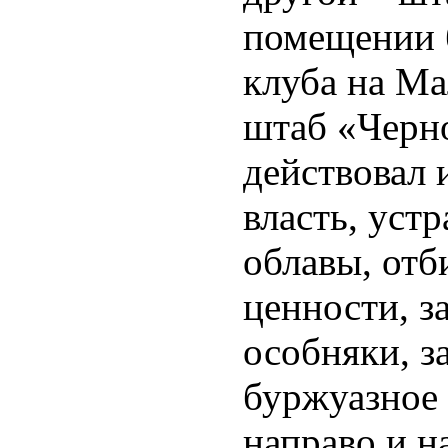
помещении 
клуба на Ма
штаб «Черн
действовал 
власть, уст
облавы, отб
ценности, з
особняки, з
буржуазное 
направо и н