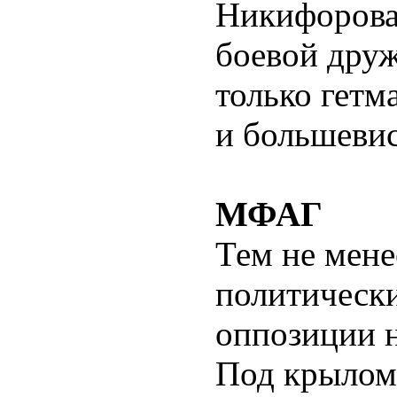
Никифорова
боевой друж
только гетм
и большевис
МФАГ
Тем не мене
политическ
оппозиции н
Под крылом