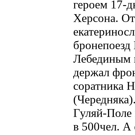
героем 17-
Херсона. О
екатериносл
бронепоезд 
Лебединым 
держал фро
соратника Н
(Чередняка)
Гуляй-Поле 
в 500чел. А