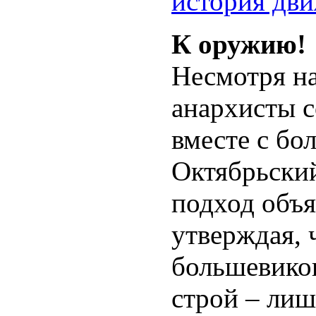
история дв
К оружию!
Несмотря на
анархисты 
вместе с бо
Октябрьский
подход объя
утверждая,
большевико
строй – ли