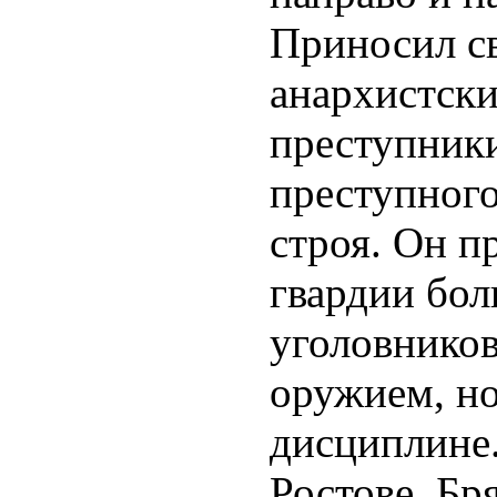
Приносил с
анархистски
преступники
преступного
строя. Он п
гвардии бол
уголовнико
оружием, но
дисциплине.
Ростове, Бр