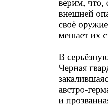
верим, что,
внешней опа
своё оружие
мешает их 
В серьёзну
Черная гвар
закалившаяс
австро-гер
и прозванна