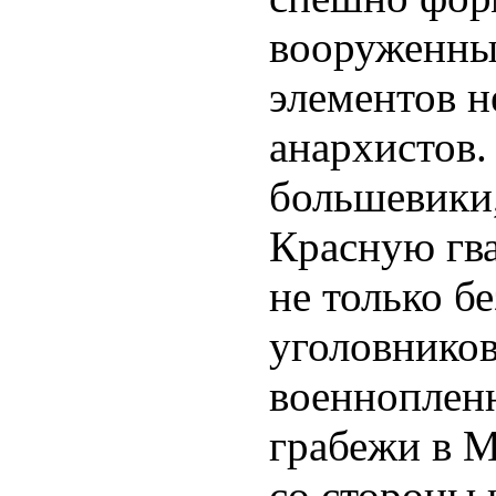
вооруженны
элементов н
анархистов.
большевики,
Красную гва
не только б
уголовников
военнопленн
грабежи в М
со стороны 