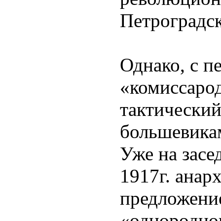
Петроградск
Однако, с п
«комиссаро
тактический
большевикам
Уже на зас
1917г. анар
предложение
«однородно