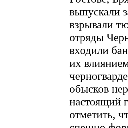
выпускали 
взрывали тю
отряды Чер
входили бан
их влияние
черногварде
обысков нер
настоящий г
отметить, ч
спешно фор