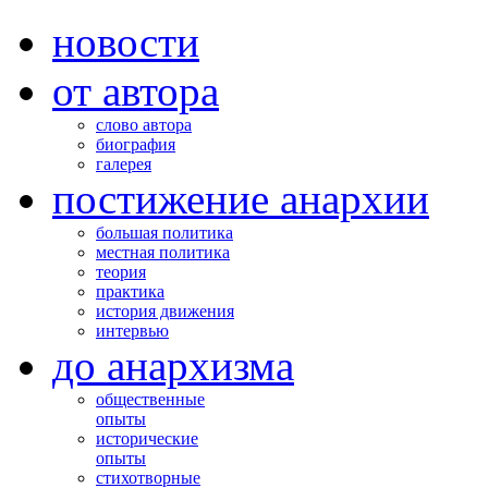
новости
от автора
слово автора
биография
галерея
постижение анархии
большая политика
местная политика
теория
практика
история движения
интервью
до анархизма
общественные
опыты
исторические
опыты
стихотворные