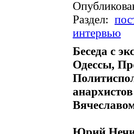
Опубликова
Раздел:
пос
интервью
Беседа с э
Одессы, Пр
Политиспо
анархисто
Вячеславо
Юрий Нечи