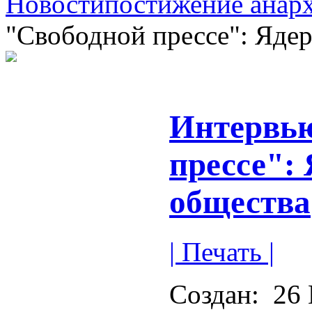
Новости
постижение анар
"Свободной прессе": Ядер
Интервь
прессе":
общества
| Печать |
Создан:
26 