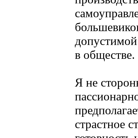
самоуправле
большевиков
допустимой
в обществе.
Я не сторон
пассионарно
предполагае
страстное с
готовность 