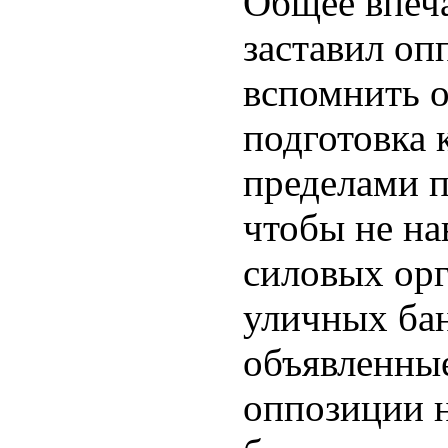
Общее впеча
заставил о
вспомнить 
подготовка 
пределами 
чтобы не на
силовых ор
уличных бан
объявленны
оппозиции 