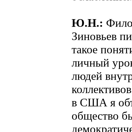
Ю.Н.:
Фило
Зиновьев пи
такое понят
личный уров
людей внут
коллективов
в США я объ
общество б
демократиче