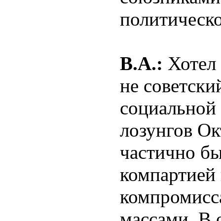
политическо
В.А.:
Хотел 
не советски
социальной 
лозунгов Ок
частично б
компартией 
компромисс
массами. В 