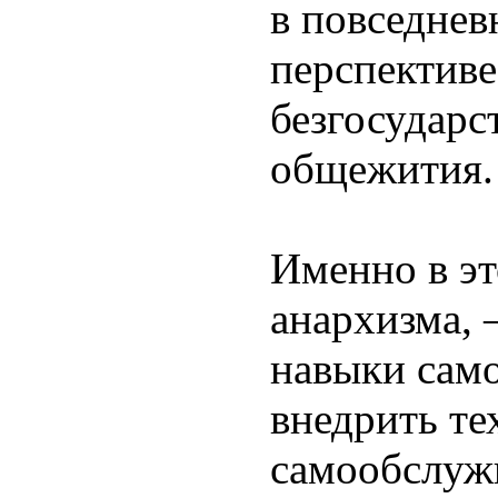
в повседнев
перспектив
безгосудар
общежития.
Именно в эт
анархизма,
навыки само
внедрить те
самообслуж