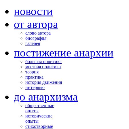
новости
от автора
слово автора
биография
галерея
постижение анархии
большая политика
местная политика
теория
практика
история движения
интервью
до анархизма
общественные
опыты
исторические
опыты
стихотворные