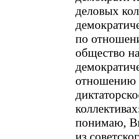
деловых кол
демократиче
по отношени
общество н
демократиче
отношению к
диктаторско
коллективах
понимаю, Вы
из советско