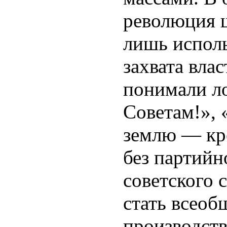
революция 
лишь исполь
захвата вла
понимали ло
Советам!»,
землю — кр
без партийн
советского 
стать всеоб
производст