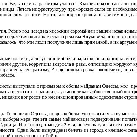
сл. Ведь, если на разбитом участке ТЗ мэрия обязана асфальт п
стиницы. Латать инфраструктуру приморских склонов необходимо
ющие ломают ноги. Но только под контролем независимой и, га
гия. Ровно год назад на киевский евромайдан вышли независим
ли свержения олигархического режима Януковича, пронизанног
азалось, что эти люди послужили лишь приманкой, а их аргуме
авые боевики, а лозунги приобрели радикальный националистиче
енили другие, коррупция возросла в разы, оппозицию мордуют к
иравнен к сепаратизму. А еще полный развал экономики, повал
нбассе.
рхисты выступали с призывом к обоим майданам Одессы, мол, пр
елать то, что от нас зависит, - устанавливать общественный конт
, никаких вопросов по несанкционированным одесситами стройк
да было не до Одессы, он делал большую политику, - соучаствова
 выборы мэра, где эти самые майдановцы поддерживали попытку
рвица. И, наконец, трагедия 2 мая, перечеркнувшая все возмо
нности. Одни были вынуждены бежать из города с клеймом сепа
тной причастности к бойне.