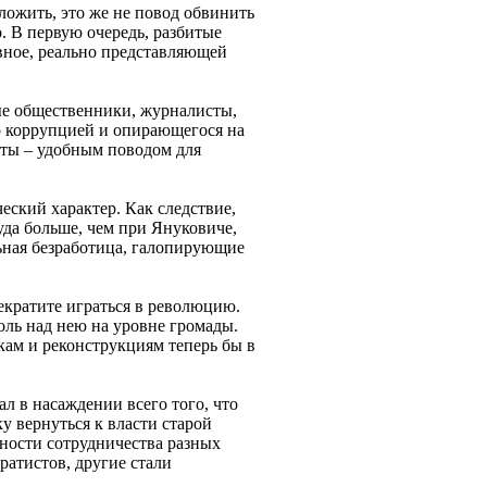
оложить, это же не повод обвинить
. В первую очередь, разбитые
вное, реально представляющей
ые общественники, журналисты,
о коррупцией и опирающегося на
нты – удобным поводом для
ский характер. Как следствие,
уда больше, чем при Януковиче,
ьная безработица, галопирующие
екратите играться в революцию.
роль над нею на уровне громады.
ам и реконструкциям теперь бы в
л в насаждении всего того, что
 вернуться к власти старой
жности сотрудничества разных
ратистов, другие стали