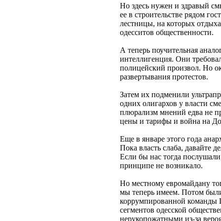
Но здесь нужен и здравый смы
ее в строительстве рядом го
лестницы, на которых отдыха
одесситов общественности.
А теперь поучительная анало
интеллигенция. Они требова
полицейский произвол. Но ок
развертывания протестов.
Затем их подменили ультрапр
одних олигархов у власти см
плюрализм мнений едва не пр
цены и тарифы и война на До
Еще в январе этого года ана
Пока власть слаба, давайте д
Если бы нас тогда послушали
принципе не возникало.
Но местному евромайдану тог
мы теперь имеем. Потом были
коррумпированной команды Гу
сегментов одесской обществе
нерукопожатными из-за вероя