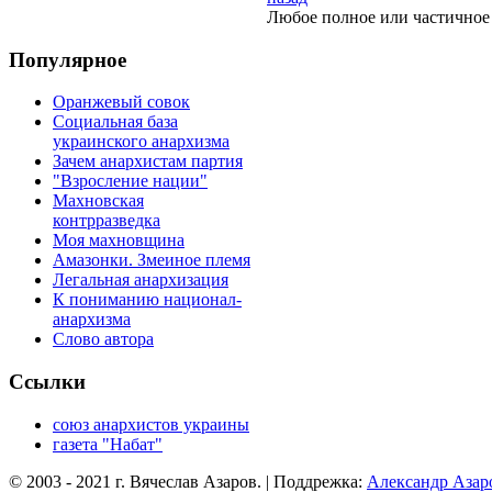
Любое полное или частичное 
Популярное
Оранжевый совок
Социальная база
украинского анархизма
Зачем анархистам партия
"Взросление нации"
Махновская
контрразведка
Моя махновщина
Амазонки. Змеиное племя
Легальная анархизация
К пониманию национал-
анархизма
Слово автора
Ссылки
союз анархистов украины
газета "Набат"
© 2003 - 2021 г. Вячеслав Азаров. | Поддрежка:
Александр Азар