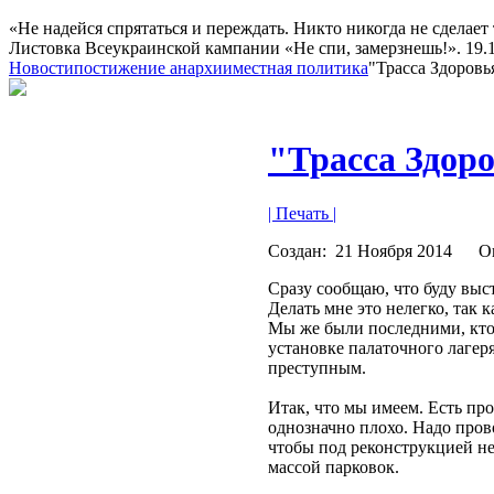
«Не надейся спрятаться и переждать. Никто никогда не сделает 
Листовка Всеукраинской кампании «Не спи, замерзнешь!». 19.10
Новости
постижение анархии
местная политика
"Трасса Здоровь
"Трасса Здоро
| Печать |
Создан:
21 Ноября 2014
О
Сразу сообщаю, что буду выс
Делать мне это нелегко, так 
Мы же были последними, кто 
установке палаточного лагер
преступным.
Итак, что мы имеем. Есть пр
однозначно плохо. Надо пров
чтобы под реконструкцией не
массой парковок.