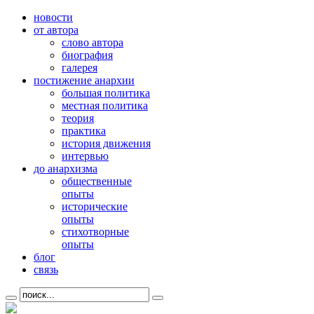
новости
от автора
слово автора
биография
галерея
постижение анархии
большая политика
местная политика
теория
практика
история движения
интервью
до анархизма
общественные
опыты
исторические
опыты
стихотворные
опыты
блог
связь