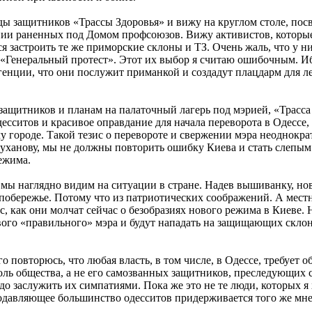
яды защитников «Трассы Здоровья» и вижу на круглом столе, пос
нии раненных под Домом профсоюзов. Вижу активистов, которы
я застроить те же приморские склоны и ТЗ. Очень жаль, что у ни
 «Генеральный протест». Этот их выбор я считаю ошибочным. И
генции, что они послужит приманкой и создадут плацдарм для л
ащитников и планам на палаточный лагерь под мэрией, «Трасса 
сситов и красивое оправдание для начала переворота в Одессе, с
 городе. Такой тезис о перевороте и свержении мэра неоднократ
уханову, мы не должны повторить ошибку Киева и стать слепым
ежима.
 - мы наглядно видим на ситуации в стране. Надев вышиванку, н
сё побережье. Потому что из патриотических соображений. А мес
ес, как они молчат сейчас о безобразиях нового режима в Киеве.
вого «правильного» мэра и будут нападать на защищающих склон
 повторюсь, что любая власть, в том числе, в Одессе, требует 
ль общества, а не его самозванных защитников, преследующих с
до заслужить их симпатиями. Пока же это не те люди, которых я
одавляющее большинство одесситов придерживается того же мне