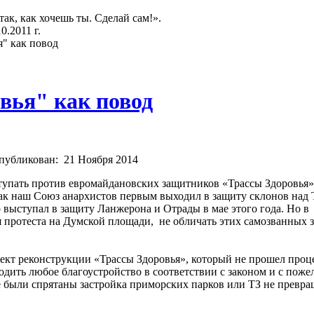
так, как хочешь ты. Сделай сам!».
.2011 г.
я" как повод
вья" как повод
публикован:
21 Ноября 2014
тупать против евромайдановских защитников «Трассы Здоровья» 
как наш Союз анархистов первым выходил в защиту склонов над Т
выступал в защиту Ланжерона и Отрады в мае этого года. Но в
я протеста на Думской площади, не обличать этих самозванных 
оект реконструкции «Трассы Здоровья», который не прошел проц
одить любое благоустройство в соответствии с законом и с поже
 были спрятаны застройка приморских парков или ТЗ не превра