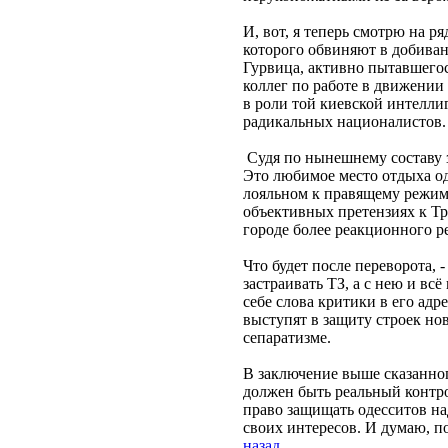
И, вот, я теперь смотрю на р
которого обвиняют в добива
Гурвица, активно пытавшегос
коллег по работе в движении
в роли той киевской интелли
радикальных националистов.
Судя по нынешнему составу з
Это любимое место отдыха оде
лояльном к правящему режиму
объективных претензиях к Тр
городе более реакционного р
Что будет после переворота,
застраивать ТЗ, а с нею и в
себе слова критики в его адр
выступят в защиту строек но
сепаратизме.
В заключение выше сказанного
должен быть реальный контро
право защищать одесситов на
своих интересов. И думаю, п
назад