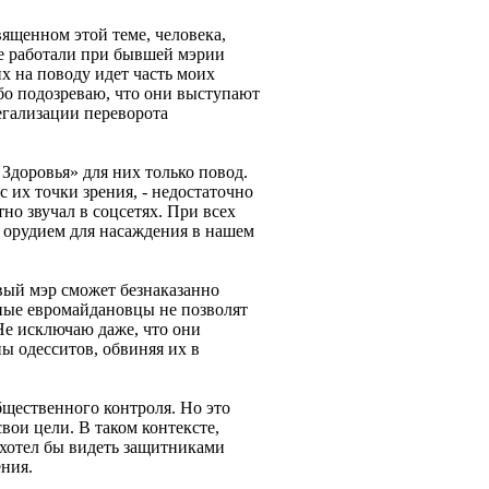
вященном этой теме, человека,
е работали при бывшей мэрии
х на поводу идет часть моих
бо подозреваю, что они выступают
егализации переворота
Здоровья» для них только повод.
 их точки зрения, - недостаточно
но звучал в соцсетях. При всех
 орудием для насаждения в нашем
овый мэр сможет безнаказанно
тные евромайдановцы не позволят
 Не исключаю даже, что они
ы одесситов, обвиняя их в
общественного контроля. Но это
вои цели. В таком контексте,
 хотел бы видеть защитниками
ния.