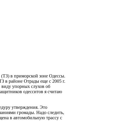
(ТЗ) в приморской зоне Одессы.
З в районе Отрады еще с 2005 г.
 виду упорных слухов об
защитников одесситов я считаю
едуру утверждения. Это
ланиями громады. Надо следить,
щена в автомобильную трассу с