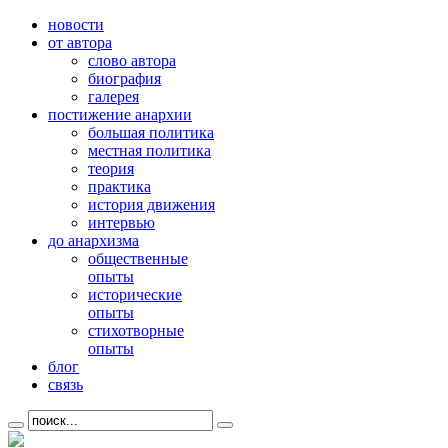
новости
от автора
слово автора
биография
галерея
постижение анархии
большая политика
местная политика
теория
практика
история движения
интервью
до анархизма
общественные
опыты
исторические
опыты
стихотворные
опыты
блог
связь