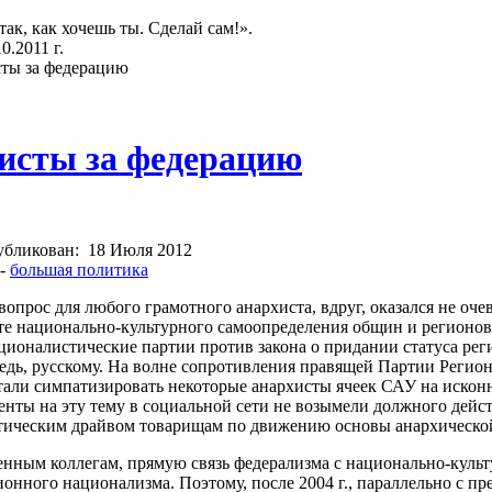
так, как хочешь ты. Сделай сам!».
.2011 г.
ты за федерацию
исты за федерацию
убликован:
18 Июля 2012
-
большая политика
опрос для любого грамотного анархиста, вдруг, оказался не оч
сте национально-культурного самоопределения общин и регионов.
ационалистические партии против закона о придании статуса р
редь, русскому. На волне сопротивления правящей Партии Реги
стали симпатизировать некоторые анархисты ячеек САУ на искон
нты на эту тему в социальной сети не возымели должного действ
тическим драйвом товарищам по движению основы анархическо
нным коллегам, прямую связь федерализма с национально-куль
нного национализма. Поэтому, после 2004 г., параллельно с пр