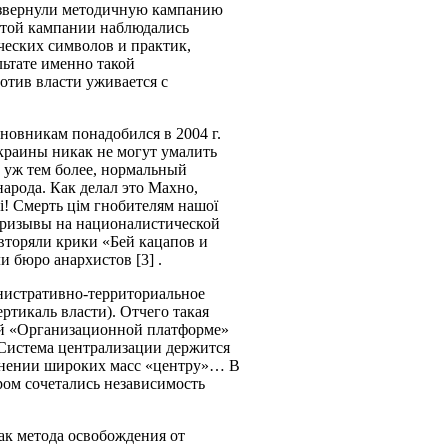
развернули методичную кампанию
этой кампании наблюдались
ческих символов и практик,
льтате именно такой
ротив власти уживается с
новникам понадобился в 2004 г.
краины никак не могут умалить
 уж тем более, нормальный
арода. Как делал это Махно,
i! Смерть цiм гнобителям нашої
 призывы на националистической
овторяли крики «Бей кацапов и
и бюро анархистов [3] .
нистративно-территориальное
ртикаль власти). Отчего такая
ей «Организационной платформе»
Система централизации держится
чинении широких масс «центру»… В
ром сочетались независимость
ак метода освобождения от