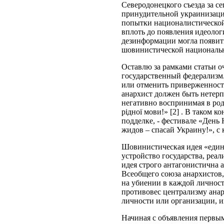
Северодонецкого съезда за с
принудительной украинизаци
попытки националистической 
вплоть до появления идеолог
дезинформации могла появитьс
шовинистической национальн
Оставлю за рамками статьи о
государственный федерализм.
или отменить приверженности
анархист должен быть нетерп
негативно воспринимая в род
рiдної мови!» [2] . В таком
подделке, - фестивале «День
жидов – спасай Украину!», с 
Шовинистическая идея «един
устройство государства, реа
идея строго антагонистична
Всеобщего союза анархистов
на убиении в каждой личнос
противовес централизму анар
личности или организации, и
Начиная с объявления первы