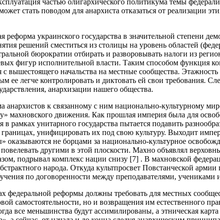
ксплуатация частью олигархического политикума темы федерали
 может стать поводом для анархиста отказаться от реализации эт
я реформа украинского государства в значительной степени де
нятия решений сместиться из столицы на уровень областей (фед
тральной бюрократии отбирать и разворовывать налоги из регио
евых фигур исполнительной власти. Таким способом функция к
 с вышестоящего начальства на местные сообщества. Этажность 
ым ее легче контролировать и диктовать ей свои требования. Сл
сударствления, анархизации нашего общества.
ма анархистов к связанному с ним национально-культурному мир
у» махновского движения. Как прошлая империя была для осво
ия в рамках унитарного государства пытается подавить разнообр
 границах, унифицировать их под свою культуру. Выходит импе
» оказываются не борцами за национально-культурное освобож
повелевать другими в этой плоскости. Махно объявлял верховн
азом, подрывал комплекс нации снизу [7] . В махновской федер
бстрактного народа. Откуда культпросвет Повстанческой армии
бучения по договоренности между преподавателями, учениками и 
ах федеральной реформы должны требовать для местных сообщес
ой самостоятельности, но и возвращения им естественного пра
когда все меньшинства будут ассимилированы, а этническая карт
», а сейчас, от начала и до конца следуя анархическим принци