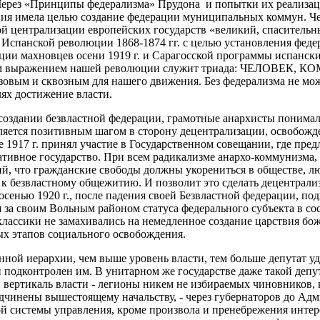
 Через «Принципы федерализма» Прудона и попытки их реализа
юция имела целью создание федерации муниципальных коммун. Ч
й централизации европейских государств «великий, спаситель
в Испанской революции 1868-1874 гг. с целью установления фед
ции махновцев осени 1919 г. и Сарагосской программы испанских
им выражением нашей революции служит триада: ЧЕЛОВЕК, 
зовым и сквозным для нашего движения. Без федерализма не мож
лях достижение власти.
 создании безвластной федерации, грамотные анархисты понимали
ляется позитивным шагом в сторону децентрализации, освобожд
е 1917 г. принял участие в Государственном совещании, где пр
тивное государство. При всем радикализме анархо-коммунизма, 
й, что гражданские свободы должны укорениться в обществе, 
 к безвластному общежитию. И позволит это сделать децентрали
осенью 1920 г., после падения своей Безвластной федерации, по
 за своим Вольным районом статуса федерального субъекта в со
классики не замахивались на немедленное создание царствия бож
х этапов социального освобождения.
нной иерархии, чем выше уровень власти, тем больше депутат уд
 подконтролен им. В унитарном же государстве даже такой депу
вертикаль власти - легионы никем не избираемых чиновников, 
дчинены вышестоящему начальству, - через губернаторов до Ад
ой системы управления, кроме произвола и пренебрежения интер