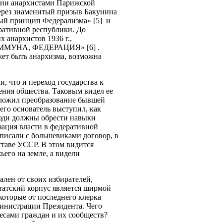
ции анархистами Парижской
ерез знаменитый призыв Бакунина
ный принцип Федерализма» [5] и
еративной республики. До
 анархистов 1936 г.,
КОММУНА, ФЕДЕРАЦИЯ» [6] .
ет быть анархизма, возможна
, что и переход государства к
ения общества. Таковым видел ее
едложил преобразование бывшей
его основатель выступил, как
люди должны обрести навыки
зация власти в федеративной
дписали с большевиками договор, в
ставе УССР. В этом видится
ьего на земле, а видели
ален от своих избирателей,
татский корпус является ширмой
которые от последнего клерка
министрации Президента. Чего
есами граждан и их сообществ?