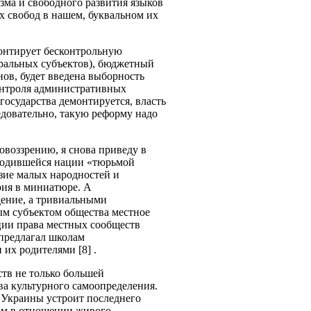
зма и свободного развития языков
их свобод в нашем, буквальном их
монтирует бесконтрольную
еральных субъектов), бюджетный
нов, будет введена выборность
онтроля административных
государства демонтируется, власть
едовательно, такую реформу надо
овоззрению, я снова приведу в
бодившейся нации «тюрьмой
азие малых народностей и
рия в миниатюре. А
дение, а тривиальными
ым субъектом общества местное
ации права местных сообществ
 предлагал школам
их родителями [8] .
тв не только большей
ва культурного самоопределения.
а Украины устроит последнего
пам в отношении живого