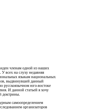
евиден членам одной из наших
 У всех на слуху недавняя
егиональных языкам национальных
онов, выдвинувшей данный
но русскоязычном юго-востоке
ия. И данной статьей я хочу
й доктрины.
турным самоопределением
еследованием организаторов