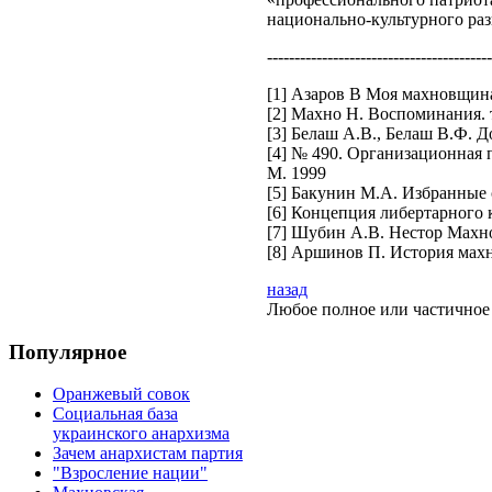
национально-культурного ра
-----------------------------------------
[1] Азаров В Моя махновщина
[2] Махно Н. Воспоминания. т.
[3] Белаш А.В., Белаш В.Ф. Д
[4] № 490. Организационная 
М. 1999
[5] Бакунин М.А. Избранные с
[6] Концепция либертарного 
[7] Шубин А.В. Нестор Махно
[8] Аршинов П. История махно
назад
Любое полное или частичное 
Популярное
Оранжевый совок
Социальная база
украинского анархизма
Зачем анархистам партия
"Взросление нации"