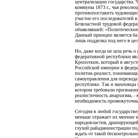
централизации государства.
коммуны 1873 г., чья револ
противопоставить чудовищно
участие его последователей 
Безвластной трудовой федера
объявлявшей: «Политическ
Данный принцип является ба
лишь подделка под него в це
Но, даже когда не шла речь о
федеративной республики яв
Кропоткин, который в август
Российской империи в федера
политик-реалист, понимающи
самоуправления для перехода
республике. Так и махновцы 
котором требовали признания
реалистичность анархизма, - 
необходимость промежуточны
Сегодня в любой государстве
меньше отражает их мнение и
народовластия, драпирующей 
глухой райадминистрации по
ждать от такой бесконтрольн