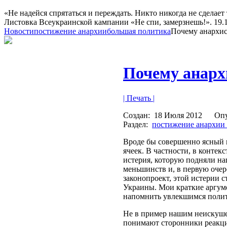
«Не надейся спрятаться и переждать. Никто никогда не сделает 
Листовка Всеукраинской кампании «Не спи, замерзнешь!». 19.10
Новости
постижение анархии
большая политика
Почему анархис
Почему анарх
| Печать |
Создан:
18 Июля 2012
Оп
Раздел:
постижение анархии
Вроде бы совершенно ясный в
ячеек. В частности, в контек
истерия, которую подняли н
меньшинств и, в первую оче
законопроект, этой истерии 
Украины. Мои краткие аргуме
напомнить увлекшимся поли
Не в пример нашим неискуше
понимают сторонники реакцио