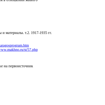
и материалы. т.2. 1917-1935 гг.
/zaragosprogram.htm
/www.makhno.ru/st/57.php
ке на первоисточник