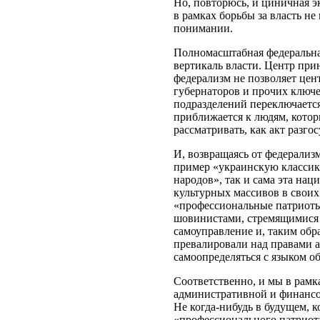
Но, повторюсь, и циничная э
в рамках борьбы за власть не
понимании.
Полномасштабная федеральна
вертикаль власти. Центр при
федерализм не позволяет цен
губернаторов и прочих ключ
подразделений переключается
приближается к людям, котор
рассматривать, как акт разго
И, возвращаясь от федерализ
пример «украинскую классик
народов», так и сама эта нац
культурных массивов в своих
«профессиональные патриоты
шовинистами, стремящимися 
самоуправление и, таким обр
превалировали над правами а
самоопределяться с языком о
Соответственно, и мы в рамк
административной и финансов
Не когда-нибудь в будущем, 
«профессионального патриота