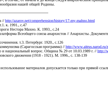
знообразия нашей общей Родины.
----------------------------------------
 //
http://azarov.net/comprehension/history/17-my-mahno.html
1. к. 1991., с.47
ороги Нестора Махно. К. 1993., с.24
платформа Всеобщего союза анархистов // Анархисты. Документы 
очинения. т.3. Петербург. 1920., с.126
коммунизма (Сарагосская программа) //
http://www.aitrus.narod.ru
 и национальный вопрос. Община № 29 от 10.03.1989 г. //
http:/
вского движения (1918 - 1921). М. 1996., с. 138-139
использование материалов допускается только при прямой ссыл