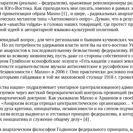
епаратизм (реально, - федерализм), оранжевые революционеры 
и Юго-Востока. Как приходилось мне писать, именно в рамках 
приватизации образа Махно [1] , и шире, - радикальных анархи
ических мутантов типа «Автономного опіру». Думаю, что в резу
я «anarchia vulgata» в головах наших товарищей, где протест п
ой идеей и авторитарной языково-культурной политикой.
чевидный вопрос, для чего регионалам и бывшим кучмовских чи
 Но их потребности удержания власти хотя бы на юго-востоке У
 анархистов к последовательному безвластному федерализму. И
им ко всякому шовинизму, пусть даже со стороны собственного н
ном Гуляйполе ксенофобские лозунги «Геть кацапiв з нашоi земл
 контексте издевательством звучали антисемитские и русофобские
 Независимости с Махно» в 2006 г. Они практически дословно п
которыми гайдамаки в той же махновской столице 1918 г. громил
ства нации» подразумевает унитарное (централизованное) адми
лизуемое через жесткий бюрократический контроль провинций (ве
 анархической доктрине. Как указывали Махно и Аршинов в сво
, «Анархизм всегда отрицал централистическую организацию… 
ти духа критики, инициативы, независимости и на слепом под
хизм всегда выдвигал и отстаивал принцип федерализма, в кото
х инициатива и служение общему делу» [4] .
м анархическим философом Годвином федерального принципа, к