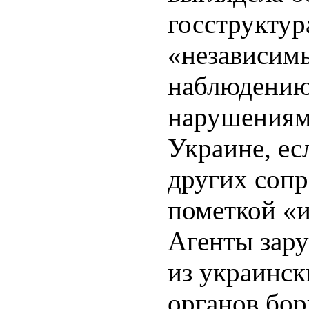
госструктур
«независим
наблюдению
нарушениям
Украине, ес
других соп
пометкой «и
Агенты зар
из украинск
органов бор