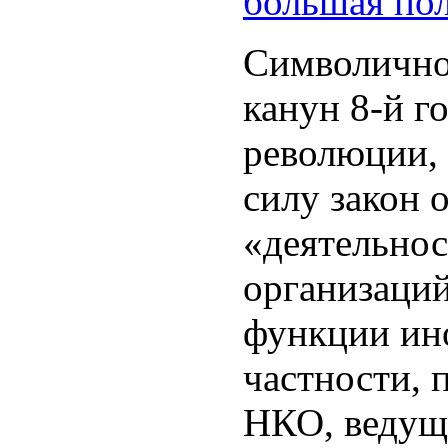
большая по
Символично,
канун 8-й 
революции, 
силу закон 
«деятельно
организаци
функции ино
частности, 
НКО, ведущ