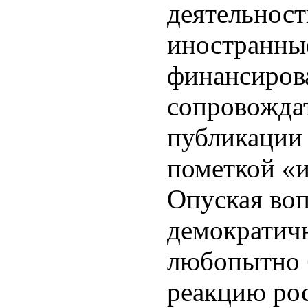
деятельнос
иностранны
финансиров
сопровождат
публикации
пометкой «и
Опуская воп
демократич
любопытно 
реакцию рос