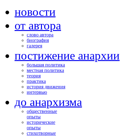
новости
от автора
слово автора
биография
галерея
постижение анархии
большая политика
местная политика
теория
практика
история движения
интервью
до анархизма
общественные
опыты
исторические
опыты
стихотворные