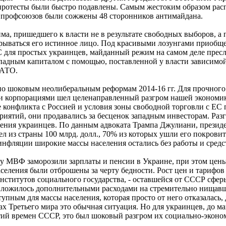
протесты были быстро подавлены. Самым жестоким образом рас
е профсоюзов были сожжены 48 сторонников антимайдана.
ма, пришедшего к власти не в результате свободных выборов, а 
крываться его истинное лицо. Под красивыми лозунгами приобщ
 для простых украинцев, майданный режим на самом деле пресл
падным капиталом с помощью, поставленной у власти зависимой
НАТО.
по шоковым неолиберальным реформам 2014-16 гг. Для прочного
и корпорациями шел целенаправленный разгром нашей экономик
те конфликта с Россией и условия зоны свободной торговли с ЕС
иятий, они продавались за бесценок западным инвесторам. Раз
ения украинцев. По данным адвоката Трампа Джулиани, прези
л из страны 100 млрд. долл., 70% из которых ушли его покрови
нфляции широкие массы населения остались без работы и средс
 МВФ заморозили зарплаты и пенсии в Украине, при этом цены 
аселения были отброшены за черту бедности. Рост цен и тарифов
ститутов социального государства, - оставшейся от СССР сфер
е ложилось дополнительными расходами на стремительно нищав
упным для массы населения, которая просто от него отказалась,
х Третьего мира это обычная ситуация. Но для украинцев, до м
ий времен СССР, это был шоковый разгром их социально-эконом