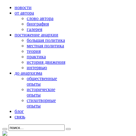
новости
от автора
слово автора
биография
галерея
постижение анархии
большая политика
местная политика
теория
практика
история движения
интервью
до анархизма
общественные
опыты
исторические
опыты
стихотворные
опыты
блог
связь