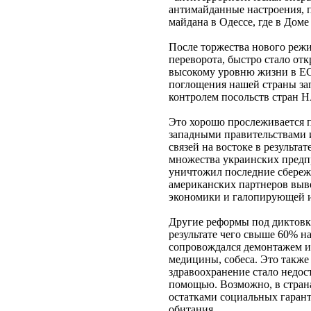
антимайданные настроения, 
майдана в Одессе, где в Дом
После торжества нового режи
переворота, быстро стало от
высокому уровню жизни в ЕС
поглощения нашей страны за
контролем посольств стран 
Это хорошо прослеживается 
западными правительствами 
связей на востоке в результа
множества украинских предпр
уничтожил последние сбереж
американских партнеров выве
экономики и галопирующей и
Другие реформы под диктовку
результате чего свыше 60% н
сопровождался демонтажем ин
медицины, собеса. Это такж
здравоохранение стало недост
помощью. Возможно, в страна
остатками социальных гарант
обитания.