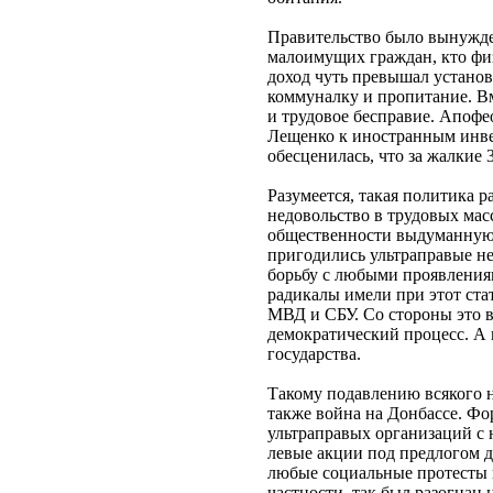
Правительство было вынужден
малоимущих граждан, кто фи
доход чуть превышал установ
коммуналку и пропитание. В
и трудовое бесправие. Апофео
Лещенко к иностранным инвес
обесценилась, что за жалкие 
Разумеется, такая политика 
недовольство в трудовых мас
общественности выдуманную 
пригодились ультраправые не
борьбу с любыми проявления
радикалы имели при этот ст
МВД и СБУ. Со стороны это в
демократический процесс. А 
государства.
Такому подавлению всякого н
также война на Донбассе. Фо
ультраправых организаций с 
левые акции под предлогом д
любые социальные протесты п
частности, так был разогнан