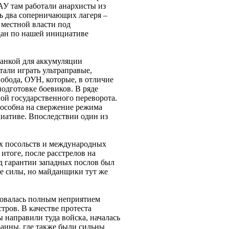
САУ там работали анархисты из
сь два соперничающих лагеря –
 местной власти под
дан по нашей инициативе
манкой для аккумуляции
стали играть ультраправые,
обода, ОУН, которые, в отличие
подготовке боевиков. В ряде
лой государственного переворота.
пособна на свержение режима
циативе. Впоследствии один из
ых посольств и международных
итоге, после расстрелов на
од гарантии западных послов был
е силы, но майданщики тут же
зовалась полным неприятием
ров. В качестве протеста
 направили туда войска, началась
раины, где также были сильны