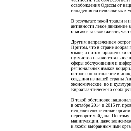
освобождения Одессы от наци
нападения на нелояльных к «
В результате такой травли и
активности левое движение в
опасаясь за свою жизни, част
Другим направлением острого
Притом, что в стране добрая
языке, а потом юридически ст
путчистов начало тотальное 
сферы обслуживания и инфор
региональных языков воцари
острое сопротивление в инок
создания из нашей страны Ан
экономические, но и культу
Евроатлантического сообщест
В такой обстановке национал
в октябре 2014 и 2015 гг. п
неправительственные организ
переворот майдана. Поэтому 
манипуляции, даже зависимая
к якобы выбранным ими орган