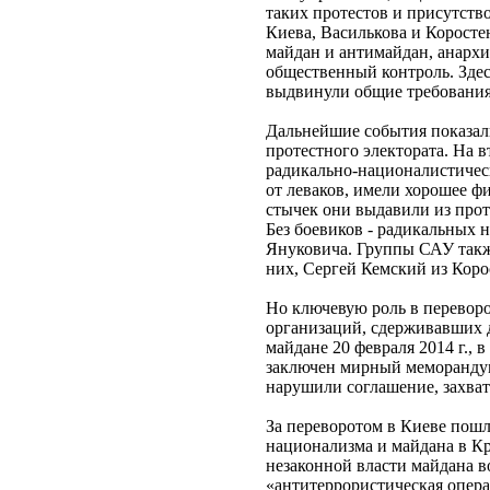
таких протестов и присутство
Киева, Василькова и Коросте
майдан и антимайдан, анархи
общественный контроль. Здес
выдвинули общие требования 
Дальнейшие события показал
протестного электората. На в
радикально-националистичес
от леваков, имели хорошее ф
стычек они выдавили из прот
Без боевиков - радикальных
Януковича. Группы САУ также
них, Сергей Кемский из Коро
Но ключевую роль в переворо
организаций, сдерживавших д
майдане 20 февраля 2014 г.,
заключен мирный меморандум
нарушили соглашение, захва
За переворотом в Киеве пошл
национализма и майдана в Кр
незаконной власти майдана в
«антитеррористическая опера