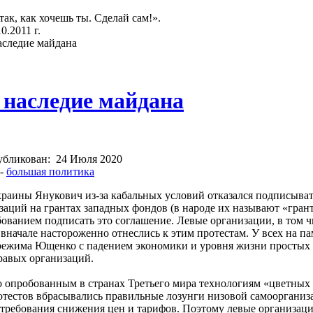
так, как хочешь ты. Сделай сам!».
.2011 г.
аследие майдана
 наследие майдана
убликован:
24 Июля 2020
-
большая политика
Украины Янукович из-за кабальных условий отказался подписыв
аций на грантах западных фондов (в народе их называют «гран
бованием подписать это соглашение. Левые организации, в том 
вначале настороженно отнеслись к этим протестам. У всех на па
 режима Ющенко с падением экономики и уровня жизни простых 
равых организаций.
о опробованным в странах Третьего мира технологиям «цветных
отестов вбрасывались правильные лозунги низовой самоорганиз
требования снижения цен и тарифов. Поэтому левые организации