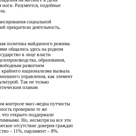
 ноги. Разумеется, подобные
ала.
нансирования социальной
ий прекратили деятельность,
ная политика майданного режима.
иями общались здесь на родном
сударство в лице власти
елопроизводства, образования,
 свободным развитием
а крайнего национализма вызвала
 внешнего управления, как элемент
льтурой. Так не только
литическим планам
ном контроле масс-медиа путчисты
чность проверяли те же
, что открыто поддержали
имными. Но, несмотря на все эти
еское отсутствие доверия граждан
ство – 11%, парламент – 8%.