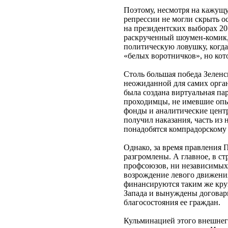
Поэтому, несмотря на кажущ
репрессии не могли скрыть ос
на президентских выборах 20
раскрученный шоумен-комик, 
политическую ловушку, когд
«белых воротничков», но кот
Столь большая победа Зеленс
неожиданной для самих орга
была создана виртуальная па
проходимцы, не имевшие опыт
фонды и аналитические центр
получил наказания, часть из
понадобятся компрадорскому
Однако, за время правления
разгромлены. А главное, в с
профсоюзов, ни независимых
возрождение левого движени
финансируются таким же круп
Запада и вынуждены договар
благосостояния ее граждан.
Кульминацией этого внешнего