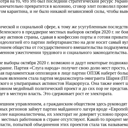
отря на то, что это был последний стратегический ресурс Украи
ончательно превратится в колонию, сговор элит позволил провес
гом карантина, и не было никакой независимой силы, чтобы выв
ической и социальной сфере, к тому же усугубленным последст
ленского в преддверие местных выборов октября 2020 г. не бои
жу активов страны, сдавая в конфессию порты и готовя приват
идеологией его партии либертарианство на деле носит самый в
дением общества от государственного вмешательства подразумев
менном ужесточении трудового и социального законодательства.
 выборы октября 2020 г. возможно и дадут некоторые подвижки
аине. Партия «Слуга народа» получит свою долю мест просто, к
ная парламентская оппозиция в лице партии ОПЗЖ наберет боль
ым явлением стала партия медиаэксперта-эмигранта Шария (ПП
кого и ультраправых активистов Нацкорпуса. Она также имеет ш
овном медийный политический проект и до сих пор не представ
ет в местную власть. Это сдерживает рост ее электората.
нешним управлением, а гражданским обществом здесь руководят
ьных регионов займут партии майданного лагеря вроде «Европе
более националистичны, их электорат не доверяет условно про
 местных работников в стране отсутствуют. Какой-то процент ме
бласти, попыткой объединения этих проектов стала так называем