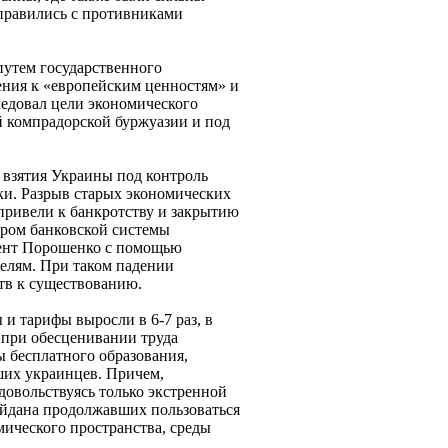
правились с противниками
путем государственного
ения к «европейским ценностям» и
едовал цели экономического
 компрадорской буржуазии и под
 взятия Украины под контроль
и. Разрыв старых экономических
 привели к банкротству и закрытию
гром банковской системы
дент Порошенко с помощью
телям. При таком падении
тв к существованию.
и тарифы выросли в 6-7 раз, в
 при обесценивании труда
ы бесплатного образования,
ших украинцев. Причем,
 довольствуясь только экстренной
айдана продолжавших пользоваться
ического пространства, среды