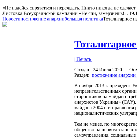
«Не надейся спрятаться и переждать. Никто никогда не сделает 
Листовка Всеукраинской кампании «Не спи, замерзнешь!». 19.10
Новости
постижение анархии
большая политика
Тоталитарное н
Тоталитарное
| Печать |
Создан:
24 Июля 2020
Оп
Раздел:
постижение анархии
В ноябре 2013 г. президент 
неправительственных организ
сторонников на майдан с тре
анархистов Украины» (САУ), 
майдана 2004 г. и правления
националистических ультрап
Тем не менее, по многократн
общество на первом этапе пр
самоуправления, социальные 