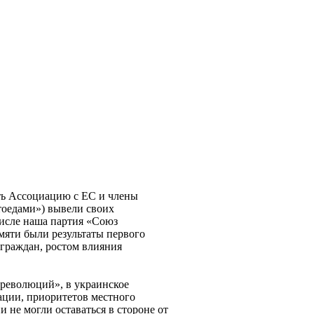
ать Ассоциацию с ЕС и члены
тоедами») вывели своих
числе наша партия «Союз
мяти были результаты первого
граждан, ростом влияния
 революций», в украинское
ации, приоритетов местного
 не могли оставаться в стороне от