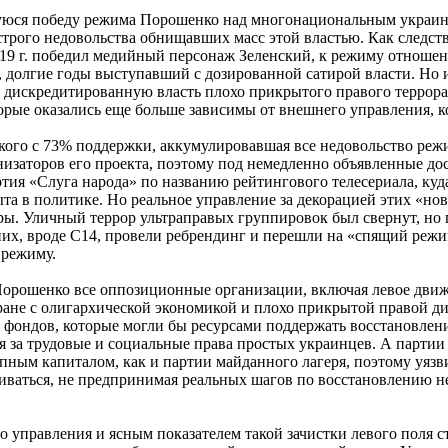
уюся победу режима Порошенко над многонациональным украин
трого недовольства обнищавших масс этой властью. Как следстви
19 г. победил медийный персонаж Зеленский, к режиму отношен
долгие годы выступавший с дозированной сатирой власти. Но и
а дискредитированную власть плохо прикрытого правого террор
орые оказались еще больше зависимы от внешнего управления, к
кого с 73% поддержки, аккумулировавшая все недовольство реж
низаторов его проекта, поэтому под немедленно объявленные д
ртия «Слуга народа» по названию рейтингового телесериала, к
а в политике. Но реальное управление за декорацией этих «но
ы. Уличный террор ультраправых группировок был свернут, но 
 них, вроде С14, провели ребрендинг и перешли на «спящий режи
 режиму.
 Порошенко все оппозиционные организации, включая левое дви
тране с олигархической экономикой и плохо прикрытой правой 
 фондов, которые могли бы ресурсами поддержать восстановлен
я за трудовые и социальные права простых украинцев. А парти
ным капиталом, как и партии майданного лагеря, поэтому уязв
иваться, не предпринимая реальных шагов по восстановлению н
 управления и ясным показателем такой зачистки левого поля ст