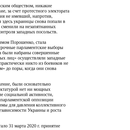
ским обществом, никакие
е, за счет протестного электората
ия не имевший, напротив,
 здесь украинцы снова попали в
а сменили на незапятнанных
онтроля западных посольств.
имом Порошенко, стала
осрочные парламентские выборы
уда были набраны совершенные
вых лиц» осуществляли западные
практически никто из боевиков не
м» до поры, когда они снова
жение, были основательно
диктатурой нет ни мощных
ие социальной активности,
и парламентской оппозиции
имы для давления коллективного
езависимости Украины и роста
ало 31 марта 2020 г. принятие