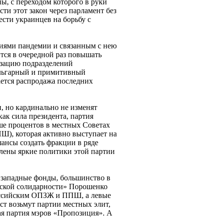
ны, с переходом которого в руки
ти этот закон через парламент без
ести украинцев на борьбу с
виями пандемии и связанным с нею
тся в очередной раз повышать
изацию подразделений
ульгарный и примитивный
ается распродажа последних
, но кардинально не изменят
ак сила президента, партия
ше процентов в местных Советах
Ш), которая активно выступает на
ансы создать фракции в ряде
лены яркие политики этой партии
 западные фонды, большинство в
йской солидарности» Порошенко
российским ОПЗЖ и ППШ, а левые
ст возьмут партии местных элит,
ая партия мэров «Пропозиция». А