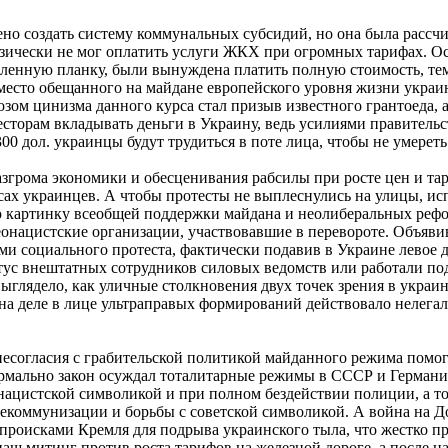
о создать систему коммунальных субсидий, но она была рассчи
зически не мог оплатить услуги ЖКХ при огромных тарифах. Ос
ленную планку, были вынуждена платить полную стоимость, тем
место обещанного на майдане европейского уровня жизни украи
зом цинизма данного курса стал призыв известного грантоеда, а
торам вкладывать деньги в Украину, ведь усилиями правительс
300 дол. украинцы будут трудиться в поте лица, чтобы не умереть
разгрома экономики и обесценивания рабсилы при росте цен и т
сах украинцев. А чтобы протесты не выплеснулись на улицы, ис
картинку всеобщей поддержки майдана и неолиберальных реф
онацистские организации, участвовавшие в перевороте. Объявив
ми социального протеста, фактически подавив в Украине левое
атус внештатных сотрудников силовых ведомств или работали п
ыглядело, как уличные столкновения двух точек зрения в украин
на деле в лице ультраправых формирований действовало нелега
есогласия с грабительской политикой майданного режима помог
рмально закон осуждал тоталитарные режимы в СССР и Германии
нацистской символикой и при полном бездействии полиции, а то 
екоммунизации и борьбы с советской символикой. А война на До
роисками Кремля для подрыва украинского тыла, что жестко пре
 наш митинг против роста тарифов на железной дороге, а после н