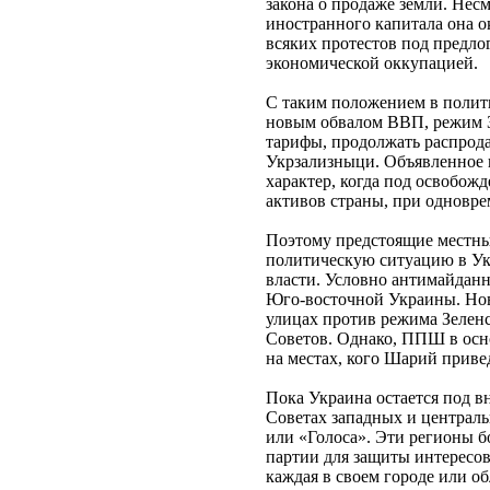
закона о продаже земли. Несм
иностранного капитала она ок
всяких протестов под предло
экономической оккупацией.
С таким положением в полит
новым обвалом ВВП, режим Зе
тарифы, продолжать распрода
Укрзализныци. Объявленное 
характер, когда под освобож
активов страны, при одновре
Поэтому предстоящие местные
политическую ситуацию в Укр
власти. Условно антимайдан
Юго-восточной Украины. Нов
улицах против режима Зеленс
Советов. Однако, ППШ в осн
на местах, кого Шарий привед
Пока Украина остается под в
Советах западных и централ
или «Голоса». Эти регионы 
партии для защиты интересов
каждая в своем городе или о