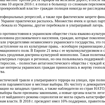
зма 10 апреля 2016 г. я попал в больницу со сложным переломом
проевропейской власти» граждан полиция никогда не расследов
 неофициальных репрессий, а также при фактическом запрете фи
 Украине практически распалось. Множество ячеек и целых парт
ь бежала из Украины, другие перебежали в ультраправый лагерь.
 противостояния в украинском обществе стала языково-культур
 половина русскоязычного населения, граждан, которые поколен
али учредителями независимого украинского государства, это го
наступление на их культурные права, - всеобщую украинизацию д
мационного поля. В Европе 21 века с ее мультикультуризмом и
лась уродливая доктрина культурной монополии. Такая политик
ультурных городах и регионах, но она пользовалась поддержкой
тироссии, - полностью антагонистического общества с чуждой ку
рные интересы украинских граждан приносились в жертву геопо
ва.
истической травли и ультраправого террора на улицах, при пол
ровели парламентские и местные выборы. Их чистоту и демократи
ации на западных грантах, а также наблюдатели из стран НАТО
выборы были признаны законными, а новые органы власти легит
 от майданного режима социология не могла скрыть катастрофич
ам власти. В 2018 г. президент имел 16% поддержки, правитель