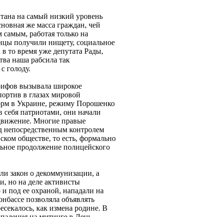
тана на самый низкий уровень
новная же масса граждан, чей
 самым, работая только на
нцы получили нищету, социальное
 в то время уже депутата Рады,
тва наша рабсила так
 с голоду.
арифов вызывала широкое
портив в глазах мировой
орм в Украине, режиму Порошенко
 себя патриотами, они начали
 движение. Многие правые
од непосредственным контролем
ском обществе, то есть, формально
льное продолжение полицейского
ли закон о декоммунизации, а
, но на деле активисты
и под ее охраной, нападали на
нбассе позволяла объявлять
секалось, как измена родине. В
ападения на митинге в День