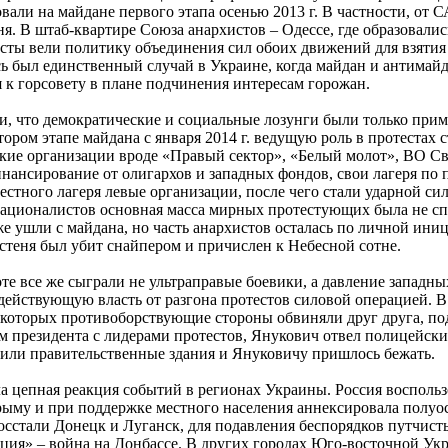
вали на майдане первого этапа осенью 2013 г. В частности, от 
ня. В штаб-квартире Союза анархистов – Одессе, где образовали
сты вели политику объединения сил обоих движений для взятия
ь был единственный случай в Украине, когда майдан и антимай
к горсовету в плане подчинения интересам горожан.
и, что демократические и социальные лозунги были только при
тором этапе майдана с января 2014 г. ведущую роль в протестах 
кие организации вроде «Правый сектор», «Белый молот», ВО Св
инансирование от олигархов и западных фондов, свои лагеря по 
естного лагеря левые организации, после чего стали ударной си
 националистов основная масса мирных протестующих была не с
 ушли с майдана, но часть анархистов осталась по личной ини
стеня был убит снайпером и причислен к Небесной сотне.
те все же сыграли не ультраправые боевики, а давление западн
ействующую власть от разгона протестов силовой операцией. В 
 в которых противоборствующие стороны обвиняли друг друга, п
 президента с лидерами протестов, Янукович отвел полицейски
тили правительственные здания и Януковичу пришлось бежать.
а цепная реакция событий в регионах Украины. Россия восполь
ыму и при поддержке местного населения аннексировала полуост
осстали Донецк и Луганск, для подавления беспорядков путчисты
ция» – война на Донбассе. В других городах Юго-восточной Ук