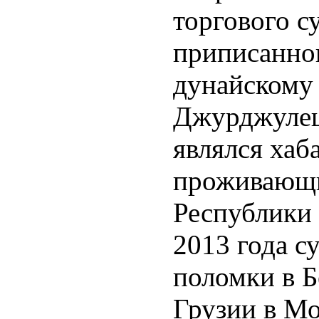
торгового с
приписанно
дунайскому
Джурджулеш
являлся хаб
проживающи
Республики 
2013 года с
поломки в Б
Грузии в Мо