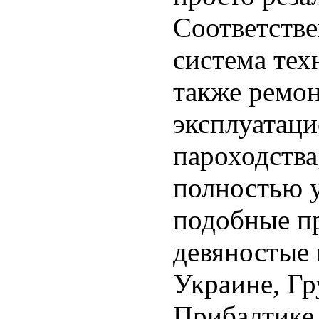
Соответстве
система тех
также ремо
эксплуатац
пароходства
полностью 
подобные п
девяностые 
Украине, Гр
Прибалтике