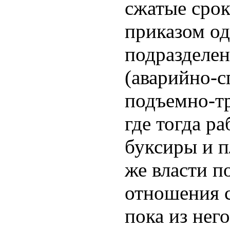
сжатые сро
приказом о
подразделе
(аварийно-с
подъемно-тр
где тогда р
буксиры и п
же власти п
отношения с
пока из нег