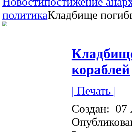
Новости
постижение анар
политика
Кладбище погиб
Кладбищ
кораблей
| Печать |
Создан:
07 
Опубликова