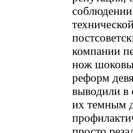
соблюдении
технической
постсоветск
компании п
нож шоковы
реформ девя
выводили в
их темным д
профилактич
просто реза