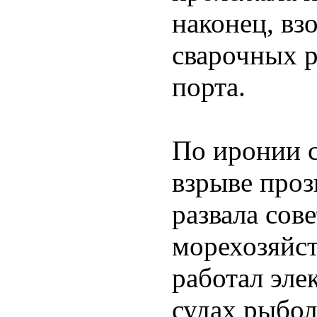
наконец, взо
сварочных р
порта.
По иронии с
взрыве проз
развала сов
морехозяйст
работал эле
судах рыбол