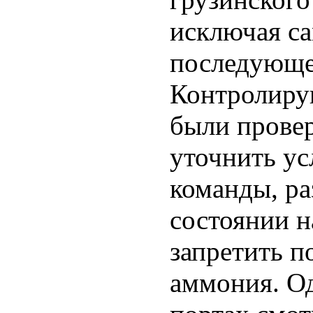
исключая с
последующе
Контролиру
были провер
уточнить ус
команды, ра
состоянии н
запретить п
аммония. Од