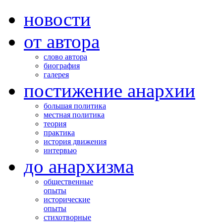
новости
от автора
слово автора
биография
галерея
постижение анархии
большая политика
местная политика
теория
практика
история движения
интервью
до анархизма
общественные
опыты
исторические
опыты
стихотворные