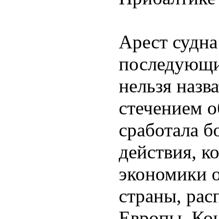
Арест судна
последующи
нельзя назв
стечением о
сработала б
действия, к
экономики 
страны, рас
Европы. Кон