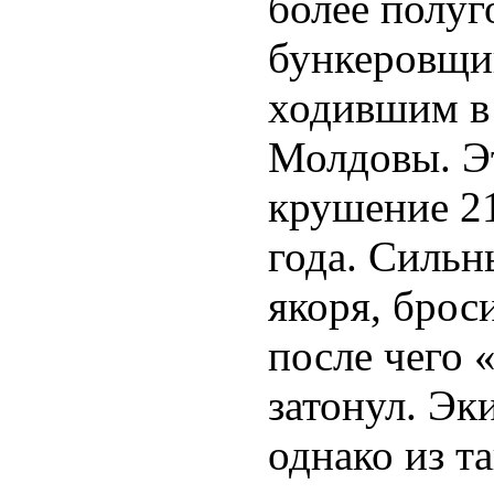
более полуг
бункеровщик
ходившим в
Молдовы. Э
крушение 2
года. Сильн
якоря, брос
после чего «
затонул. Эк
однако из т