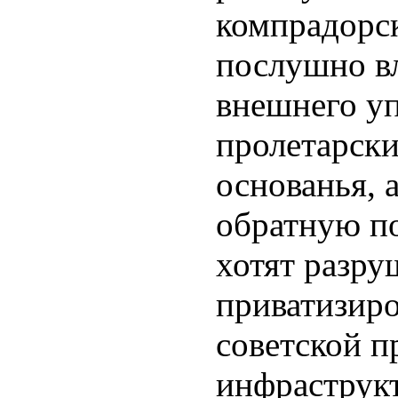
компрадорск
послушно вл
внешнего уп
пролетарски
основанья, а
обратную п
хотят разру
приватизиро
советской 
инфраструк