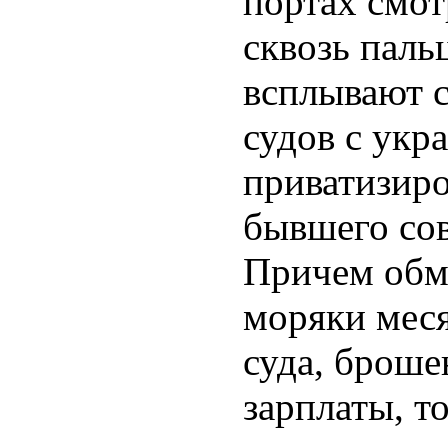
портах смот
сквозь пальц
всплывают с
судов с укр
приватизиро
бывшего сов
Причем обм
моряки мес
суда, броше
зарплаты, т