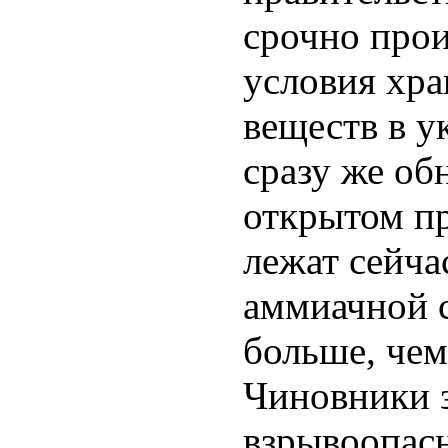
срочно про
условия хр
веществ в у
сразу же об
открытом п
лежат сейча
аммиачной с
больше, чем
Чиновники з
взрывоопасн