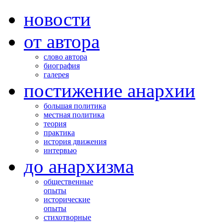
новости
от автора
слово автора
биография
галерея
постижение анархии
большая политика
местная политика
теория
практика
история движения
интервью
до анархизма
общественные
опыты
исторические
опыты
стихотворные