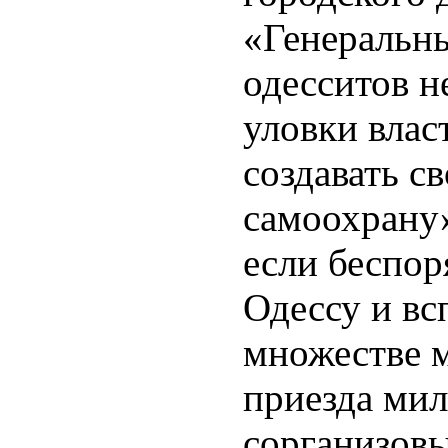
«Генеральны
одесситов н
уловки влас
создавать 
самоохрану»
если беспор
Одессу и вс
множестве м
приезда мил
сорганизовы