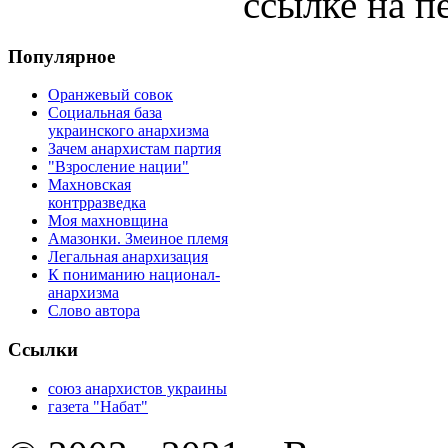
ссылке на п
Популярное
Оранжевый совок
Социальная база
украинского анархизма
Зачем анархистам партия
"Взросление нации"
Махновская
контрразведка
Моя махновщина
Амазонки. Змеиное племя
Легальная анархизация
К пониманию национал-
анархизма
Слово автора
Ссылки
союз анархистов украины
газета "Набат"