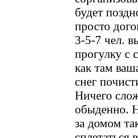
будет поздн
просто дого
3-5-7 чел. 
прогулку с 
как там ваш
снег почист
Ничего слож
обыденно. Н
за домом та
сплетаться в