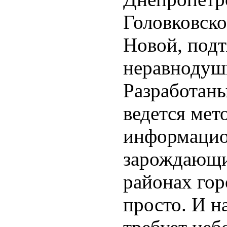
Головковско
Новой, подт
неравнодуш
Разработаны
ведется мет
информацио
зарождающи
районах гор
просто. И н