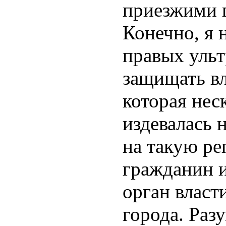
приезжими 
Конечно, я
правых ульт
защищать вл
которая нес
издевалась 
на такую ре
гражданин и
орган власти
города. Раз