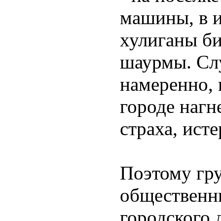
машины, в 
хулиганы би
шаурмы. Сл
намеренно,
городе нагн
страха, ист
Поэтому гр
общественны
городского