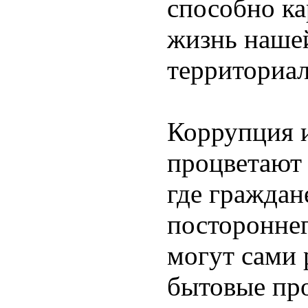
способно к
жизнь нашей
территориа
Коррупция и
процветают 
где граждан
постороннег
могут сами
бытовые пр