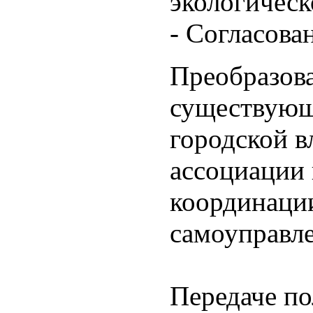
экологическ
- Согласова
Преобразов
существующ
городской в
ассоциации
координаци
самоуправл
Передаче п