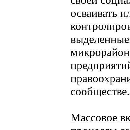
осваивать и
контролиров
выделенные 
микрорайон,
предприятий
правоохрани
сообществе.
Массовое в