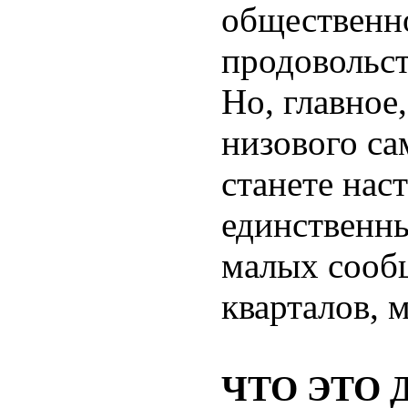
общественн
продовольст
Но, главное
низового са
станете нас
единственн
малых сообщ
кварталов, 
ЧТО ЭТО 