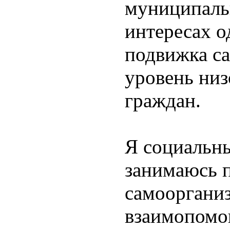
муниципаль
интересах о
подвижка с
уровень ни
граждан.
Я социальны
занимаюсь 
самооргани
взаимопомощ