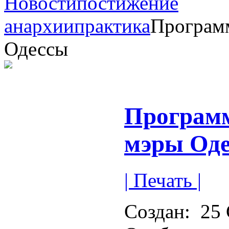
Новости
постижение
анархии
практика
Программ
Одессы
Программ
мэры Од
| Печать |
Создан:
25 