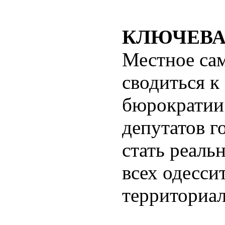
КЛЮЧЕВА
Местное са
сводиться к
бюрократии
депутатов г
стать реал
всех одесси
территориа