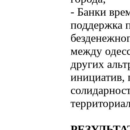
- Банки вр
поддержка 
безденежно
между одесс
других альт
инициатив,
солидарнос
территориа
РЕЗУЛЬТ