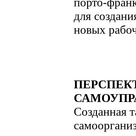
порто-фран
для создани
новых рабоч
ПЕРСПЕК
САМОУПР
Созданная т
самооргани