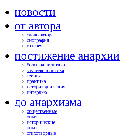
новости
от автора
слово автора
биография
галерея
постижение анархии
большая политика
местная политика
теория
практика
история движения
интервью
до анархизма
общественные
опыты
исторические
опыты
стихотворные