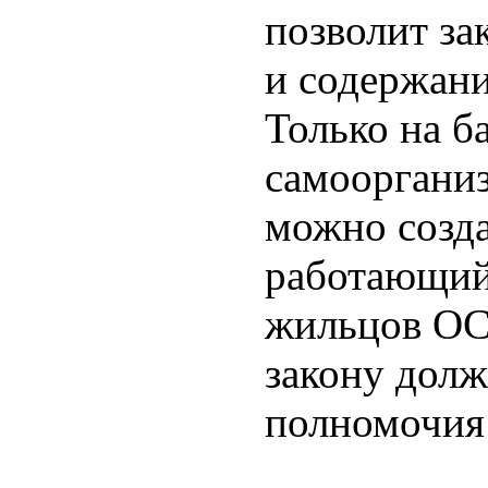
позволит за
и содержан
Только на б
самооргани
можно созд
работающий 
жильцов ОС
закону дол
полномочия