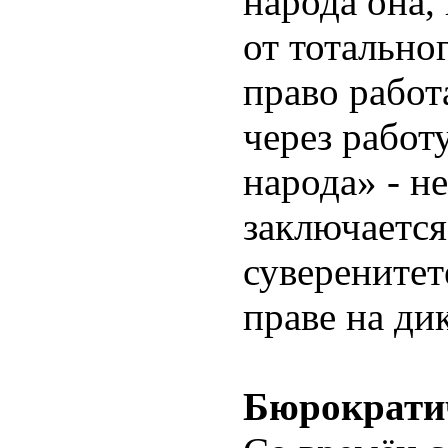
народа она,
от тотальног
право работ
через работу
народа» - н
заключаетс
суверените
праве на дик
Бюрократи