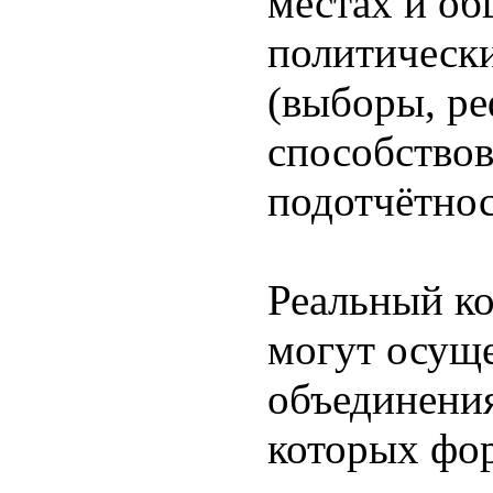
местах и об
политическ
(выборы, ре
способство
подотчётнос
Реальный ко
могут осуще
объединения
которых фо