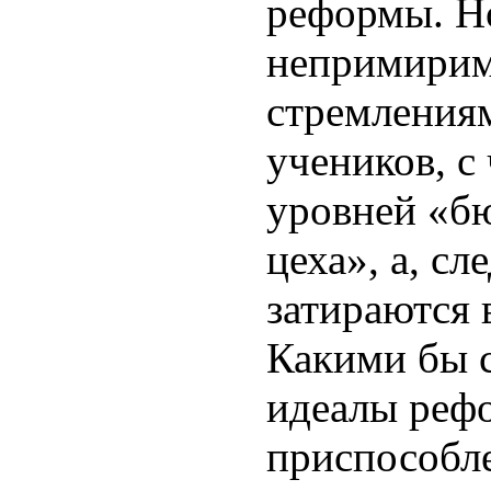
реформы. Но
непримирим
стремления
учеников, с
уровней «б
цеха», а, сл
затираются 
Какими бы 
идеалы рефо
приспособле