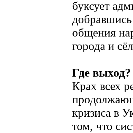
буксует адм
добравшись
общения нар
города и сё
Где выход?
Крах всех р
продолжающ
кризиса в У
том, что си