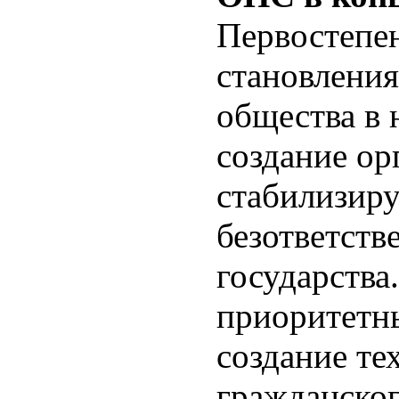
Первостепен
становления
общества в 
создание ор
стабилизир
безответст
государства
приоритетны
создание те
гражданског