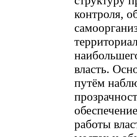
структуру 
контроля, о
самооргани
территориал
наибольшего
власть. Ос
путём наблю
прозрачнос
обеспечени
работы влас