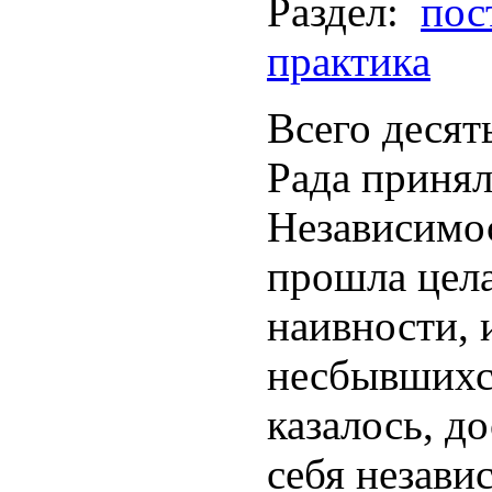
Раздел:
пос
практика
Всего десят
Рада приня
Независимос
прошла цела
наивности, 
несбывшихс
казалось, д
себя незави