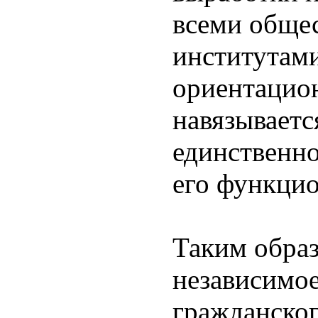
всеми обще
институтами
ориентацио
навязываетс
единственн
его функци
Таким обра
независимое
гражданског