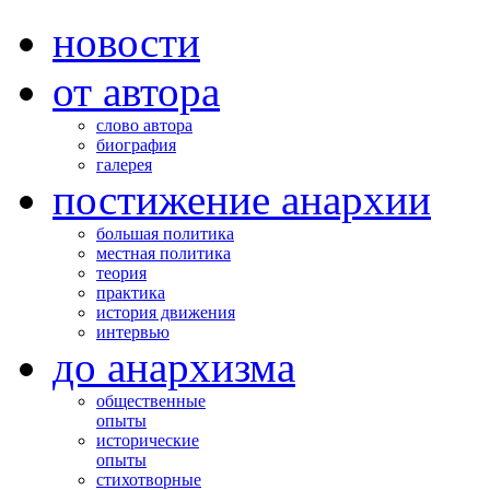
новости
от автора
слово автора
биография
галерея
постижение анархии
большая политика
местная политика
теория
практика
история движения
интервью
до анархизма
общественные
опыты
исторические
опыты
стихотворные