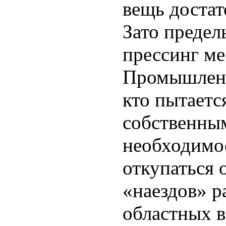
вещь достат
Зато предел
прессинг м
Промышленно
кто пытаетс
собственным
необходимо
откупаться 
«наездов» р
областных в