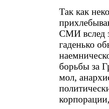
Так как нек
прихлебыва
СМИ вслед 
гаденько о
наемническ
борьбы за Г
мол, анарх
политически
корпорации,