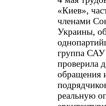
«Киев», час
членами Со
Украины, о
однопартий
группа САУ
проверила 
обращения и
подрядчиков
реальную о