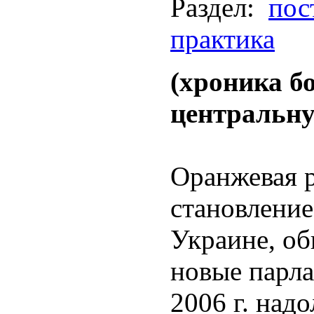
Раздел:
пос
практика
(хроника б
центральн
Оранжевая 
становление
Украине, об
новые парл
2006 г. над