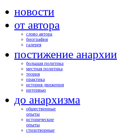
новости
от автора
слово автора
биография
галерея
постижение анархии
большая политика
местная политика
теория
практика
история движения
интервью
до анархизма
общественные
опыты
исторические
опыты
стихотворные