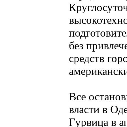
Круглосуто
высокотехн
подготовите
без привле
средств горо
американск
Все останов
власти в Од
Гурвица в а