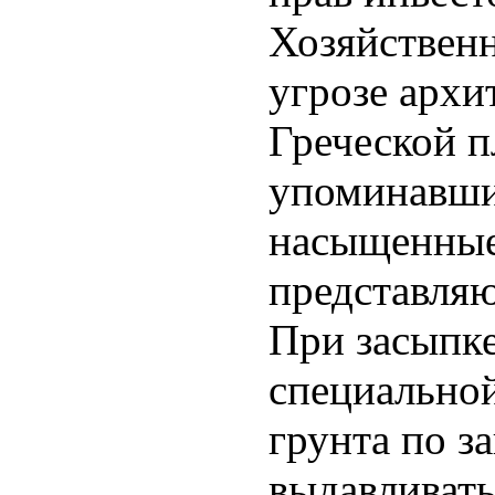
Хозяйственн
угрозе арх
Греческой 
упоминавши
насыщенные
представляю
При засыпке
специальной
грунта по з
выдавливать