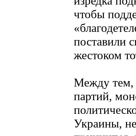
изредка под
чтобы подд
«благодетеле
поставили с
жестоком то
Между тем, 
партий, мо
политическо
Украины, не