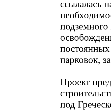
ссылалась 
необходимос
подземного 
освобождени
постоянных
парковок, з
Проект пре
строительс
под Гречес