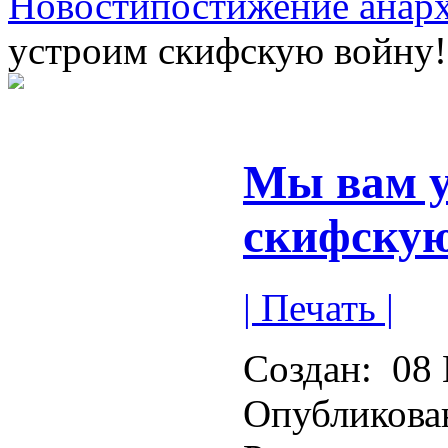
Новости
постижение анар
устроим скифскую войну!
Мы вам 
скифскую
| Печать |
Создан:
08 
Опубликова