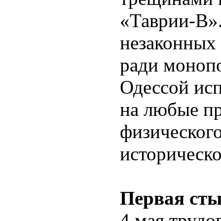
«Таврии-В».
незаконных 
ради моноп
Одессой исп
на любые пр
физическог
историческо
Первая ст
4 мая труд