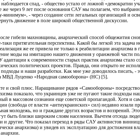
с наблюдается спад, - общество устало от ложной «демократии у
е же через 9 лет после основания САУ мы полагаем, что выбран
-минимум», - через создание сети легальных организаций и ос
ернуть движение в поле широкой общественной дискуссии.
 после гибели махновщины, анархический способ общежития снов
таки притягательная перспектива. Какой бы легкой эта задача не
еализация же ее привела не только к реабилитации анархизма в 
дение моды на имитацию нашего движения у оранжевой части п
 адаптации к современности старых практик анархизма стало с
ческих политических проектов. Правда, они открыто не исполь
 подходы и наши разработки. Как мне уже доводилось писать, - 
 МВД Луценко «Народная самооборона» (НС) [5].
ате и свой плюс. Наращивание рядов «Самообороны» посредств
изма показало, что украинцев уже не пугают такие подходы на
нный в массовом сознании еще советской пропагандой. Хотя и са
ии (свобода от власти «антиукраинских» сил) недавно юзали п
ная молодежь, но и граждане других возрастов и воззрений. Это
гут быть близки широким слоям населения. Вычтем отсюда люде
ли и другие. Что показал переход в ряды САУ активистов винни
чески анархизма) и увидев их эксплуатацию для достижения вла
 анархии.