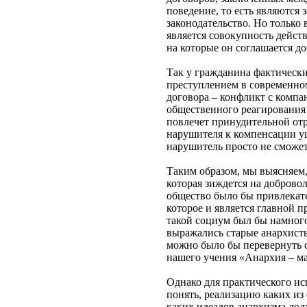
поведение, то есть являются 
законодательство. Но только
является совокупность дейст
на которые он соглашается д
Так у гражданина фактически
преступлением в современном
договора – конфликт с компа
общественного реагирования 
повлечет принудительной отр
нарушителя к компенсации ущ
нарушитель просто не сможет
Таким образом, мы выясняем,
которая зиждется на доброво
общество было бы привлекате
которое и является главной 
такой социум был бы намного
выражались старые анархисты
можно было бы перевернуть с
нашего учения «Анархия – ма
Однако для практического ис
понять, реализацию каких из
каких идеалов анархизма дол