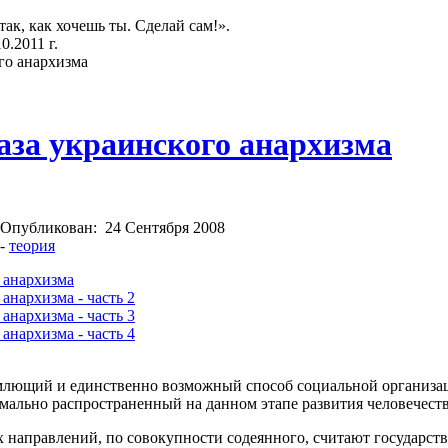
так, как хочешь ты. Сделай сам!».
.2011 г.
го анархизма
аза украинского анархизма
Опубликован:
24 Сентября 2008
-
теория
 анархизма
анархизма - часть 2
анархизма - часть 3
анархизма - часть 4
емлющий и единственно возможный способ социальной организац
имально распространенный на данном этапе развития человечеств
х направлений, по совокупности содеянного, считают государст