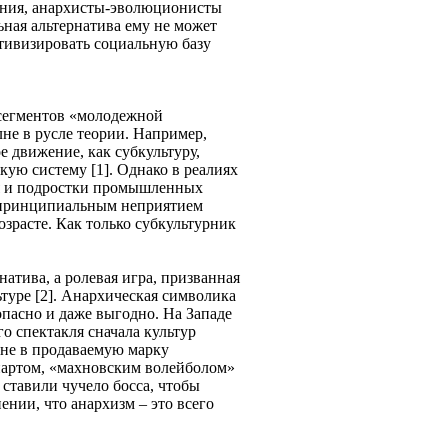
жения, анархисты-эволюционисты
ьная альтернатива ему не может
ктивизировать социальную базу
 сегментов «молодежной
лне в русле теории. Например,
е движение, как субкультуру,
ую систему [1]. Однако в реалиях
ся и подростки промышленных
 с принципиальным неприятием
зрасте. Как только субкультурник
натива, а ролевая игра, призванная
туре [2]. Анархическая символика
опасно и даже выгодно. На Западе
 спектакля сначала культур
ине в продаваемую марку
диартом, «махновским волейболом»
ставили чучело босса, чтобы
нии, что анархизм – это всего