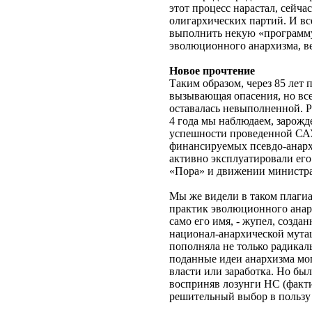
этот процесс нарастал, сейча
олигархических партий. И вс
выполнить некую «программу
эволюционного анархизма, в
Новое прочтение
Таким образом, через 85 лет
вызывающая опасения, но все-
оставалась невыполненной. Р
4 года мы наблюдаем, зарож
успешности проведенной САУ
финансируемых псевдо-анархи
активно эксплуатировали его
«Пора» и движении министра
Мы же видели в таком плаги
практик эволюционного анарх
само его имя, - жупел, созда
национал-анархической мутац
пополняла не только радикаль
поданные идеи анархизма мо
власти или заработка. Но бы
восприняв лозунги НС (факти
решительный выбор в пользу