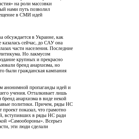
частия» на роли массовки
ный нами путь позволил
вещение в СМИ идей
а обсуждается в Украине, как
 казалась сейчас, до САУ она
глазах части населения. Последние
олитикума. Но лакмусом
оздание крупных и прекрасно
зовали бренд анархизма, но
это были гражданская кампания
ом анонимной пропаганды идей и
шего учения. Отталкивает лишь
м бренд анархизма в виде некой
равые политики. Причем, ряды НС
т проект показал, что грамотно
й, вступивших в ряды НС ради
цкой «Самообороны». Всерьез
сти, эти люди сделали