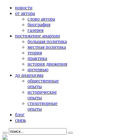
новости
от автора
слово автора
биография
галерея
постижение анархии
большая политика
местная политика
теория
практика
история движения
интервью
до анархизма
общественные
опыты
исторические
опыты
стихотворные
опыты
блог
связь