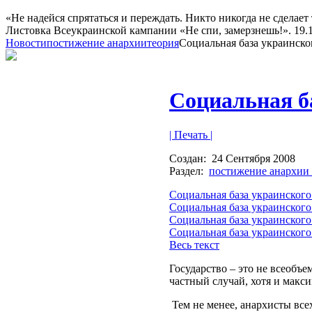
«Не надейся спрятаться и переждать. Никто никогда не сделает 
Листовка Всеукраинской кампании «Не спи, замерзнешь!». 19.10
Новости
постижение анархии
теория
Социальная база украинско
Социальная б
| Печать |
Создан:
24 Сентября 2008
Раздел:
постижение анархии
Социальная база украинского
Социальная база украинского 
Социальная база украинского 
Социальная база украинского 
Весь текст
Государство – это не всеобъ
частный случай, хотя и макс
Тем не менее, анархисты все