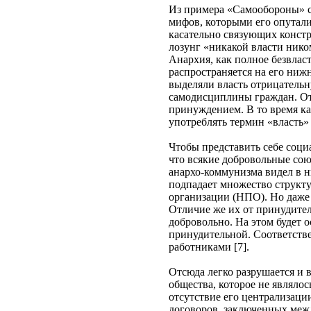
Из примера «Самообороны» сл
мифов, которыми его опутал
касательно связующих конст
лозунг «никакой власти нико
Анархия, как полное безвлас
распространяется на его ниж
выделяли власть отрицательн
самодисциплины граждан. Отс
принуждением. В то время ка
употреблять термин «власть» 
Чтобы представить себе соци
что всякие добровольные сою
анархо-коммунизма видел в н
подпадает множество структу
организации (НПО). Но даже в
Отличие же их от принудите
добровольно. На этом будет 
принудительной. Соответстве
работниками [7].
Отсюда легко разрушается и в
общества, которое не являло
отсутствие его централизаци
договоров, заключенных меж