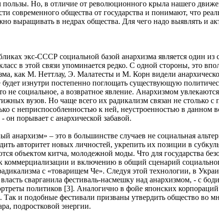
ем пользы. Но, в отличие от революционного крыла нашего дви
ти современного общества от государства и понимают, что реал
ужно выращивать в недрах общества. Для чего надо выявлять и а
убликах экс-СССР социальной базой анархизма является один из
ласс в этой связи упоминается редко. С одной стороны, это впо
ма, как М. Неттлау, Э. Малатесты и М. Корн видели анархическо
е будет изнутри постепенно поглощать существующую политическ
то не социальное, а возвратное явление. Анархизмом увлекают
тижных вузов. Но чаще всего их радикализм связан не столько
ко с неприспособленностью к ней, неустроенностью в данном во
, - он порывает с анархической забавой.
ый анархизм» – это в большинстве случаев не социальная альтер
дить авторитет новых личностей, укрепить их позиции в субкуль
ются объектом китча, молодежной моды. Что для государства без
к коммерциализации и включению в общий сценарий социального
 радикализма с «товарищем Че». Следуя этой технологии, в Укра
власть сварганила фестиваль-насмешку над анархизмом, - с бо
треты политиков [3]. Аналогично в фойе японских корпораций 
. Так и подобные фестивали призваны утвердить общество во мне
ра, подростковой энергии.