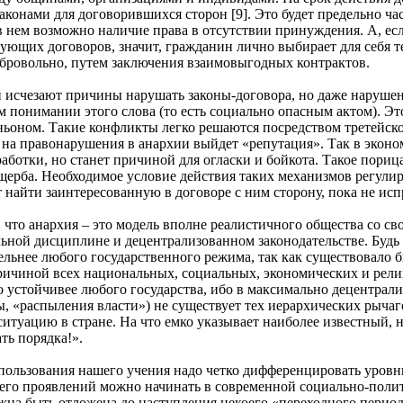
законами для договорившихся сторон [9]. Это будет предельно ч
 в нем возможно наличие права в отсутствии принуждения. А, ес
вующих договоров, значит, гражданин лично выбирает для себя те
обровольно, путем заключения взаимовыгодных контрактов.
 исчезают причины нарушать законы-договора, но даже нарушени
 понимании этого слова (то есть социально опасным актом). Э
ньоном. Такие конфликты легко решаются посредством третейско
на правонарушения в анархии выйдет «репутация». Так в эконо
аботки, но станет причиной для огласки и бойкота. Такое пори
ерба. Необходимое условие действия таких механизмов регулир
 найти заинтересованную в договоре с ним сторону, пока не ис
 что анархия – это модель вполне реалистичного общества со св
льной дисциплине и децентрализованном законодательстве. Будь 
льнее любого государственного режима, так как существовало 
причиной всех национальных, социальных, экономических и рел
 устойчивее любого государства, ибо в максимально децентрализ
, «распыления власти») не существует тех иерархических рычаго
итуацию в стране. На что емко указывает наиболее известный, 
ть порядка!».
пользования нашего учения надо четко дифференцировать уровн
 его проявлений можно начинать в современной социально-полит
жна быть отложена до наступления некоего «переходного периода