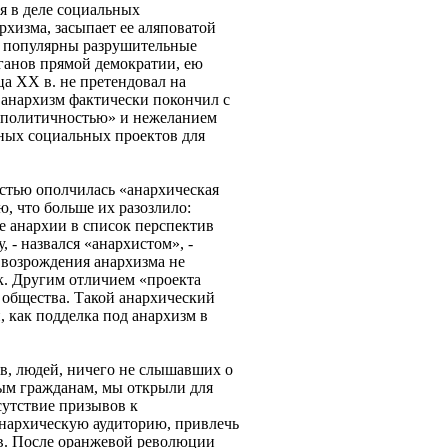
я в деле социальных
рхизма, засыпает ее аляповатой
ре популярны разрушительные
рганов прямой демократии, ею
ца ХХ в. не претендовал на
 анархизм фактически покончил с
«аполитичностью» и нежеланием
вных социальных проектов для
истью ополчилась «анархическая
ю, что больше их разозлило:
е анархии в список перспектив
 - назвался «анархистом», -
о возрождения анархизма не
к. Другим отличием «проекта
 общества. Такой анархический
 как подделка под анархизм в
ов, людей, ничего не слышавших о
ным гражданам, мы открыли для
сутствие призывов к
нархическую аудиторию, привлечь
ов. После оранжевой революции