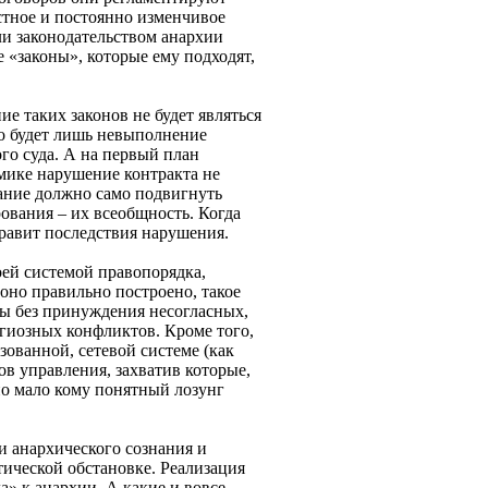
астное и постоянно изменчивое
ли законодательством анархии
 «законы», которые ему подходят,
е таких законов не будет являться
то будет лишь невыполнение
го суда. А на первый план
мике нарушение контракта не
цание должно само подвигнуть
ования – их всеобщность. Когда
правит последствия нарушения.
оей системой правопорядка,
оно правильно построено, такое
бы без принуждения несогласных,
игиозных конфликтов. Кроме того,
ованной, сетевой системе (как
в управления, захватив которые,
но мало кому понятный лозунг
и анархического сознания и
ической обстановке. Реализация
» к анархии. А какие и вовсе