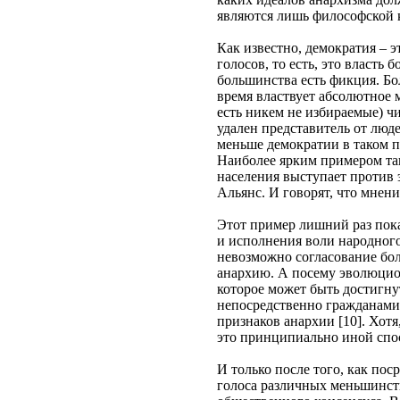
являются лишь философской к
Как известно, демократия – 
голосов, то есть, это власть
большинства есть фикция. Бо
время властвует абсолютное 
есть никем не избираемые) ч
удален представитель от люде
меньше демократии в таком п
Наиболее ярким примером так
населения выступает против 
Альянс. И говорят, что мнени
Этот пример лишний раз пока
и исполнения воли народного
невозможно согласование бол
анархию. А посему эволюцио
которое может быть достигну
непосредственно гражданами
признаков анархии [10]. Хотя
это принципиально иной спос
И только после того, как по
голоса различных меньшинств