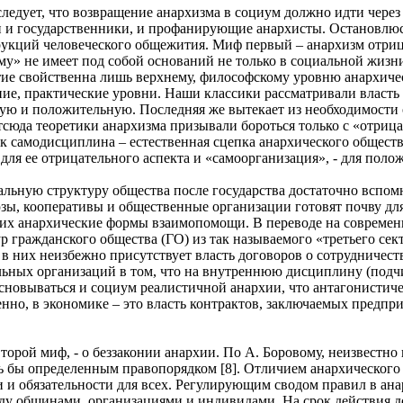
едует, что возвращение анархизма в социум должно идти через
и и государственники, и профанирующие анархисты. Остановлюс
рукций человеческого общежития. Миф первый – анархизм отри
му» не имеет под собой оснований не только в социальной жизни
тие свойственна лишь верхнему, философскому уровню анархичес
ние, практические уровни. Наши классики рассматривали власть
ую и положительную. Последняя же вытекает из необходимости 
юда теоретики анархизма призывали бороться только с «отрицат
к самодисциплина – естественная сцепка анархического общества
для ее отрицательного аспекта и «самоорганизация», - для поло
альную структуру общества после государства достаточно вспом
зы, кооперативы и общественные организации готовят почву для 
их анархические формы взаимопомощи. В переводе на современн
р гражданского общества (ГО) из так называемого «третьего сек
 них неизбежно присутствует власть договоров о сотрудничестве 
льных организаций в том, что на внутреннюю дисциплину (подч
основываться и социум реалистичной анархии, что антагонистич
нно, в экономике – это власть контрактов, заключаемых предпр
торой миф, - о беззаконии анархии. По А. Боровому, неизвестно
сь бы определенным правопорядком [8]. Отличием анархического 
и и обязательности для всех. Регулирующим сводом правил в ана
ду общинами, организациями и индивидами. На срок действия 