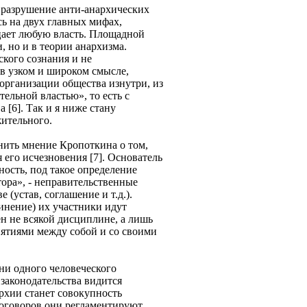
 разрушение анти-анархических
ь на двух главных мифах,
цает любую власть. Площадной
, но и в теории анархизма.
кого сознания и не
 в узком и широком смысле,
организации общества изнутри, из
ельной властью», то есть с
 [6]. Так и я ниже стану
жительного.
нить мнение Кропоткина о том,
его исчезновения [7]. Основатель
ость, под такое определение
тора», - неправительственные
(устав, соглашение и т.д.).
инение) их участники идут
ен не всякой дисциплине, а лишь
иятиями между собой и со своими
 ни одного человеческого
законодательства видится
рхии станет совокупность
договоров они регламентируют