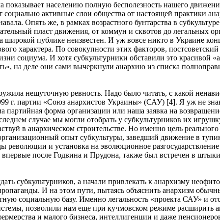
ма показывает населению полную бесполезность нашего движени
т социально активные слои общества от настоящей практики ана
авала. Опять же, в рамках возрастного бунтарства в субкульту
ательный пласт движения, от коммун и сквотов до легальных о
 а широкой публике неизвестен. И уж вовсе никто в Украине кон
вого характера. По совокупности этих факторов, постсоветский
изни социума. И хотя субкультурники обставили это красивой 
асть», на деле они сами вычеркнули анархию из списка полнопра
наружила нешуточную ревность. Надо было читать, с какой ненав
999 г. партии «Союз анархистов Украины» (САУ) [4]. Я уж не зна
а партийная форма организации или наша заявка на возвращени
следнем случае мы могли отобрать у субкультурников их игрушку,
частвуй в анархическом строительстве. Но именно цель реальног
 организационный опыт субкультуры, заведший движение в тупи
ды революции и установка на эволюционное разгосударствление
впервые после Годвина и Прудона, также был встречен в штыки,
дать субкультурников, а начали привлекать к анархизму неофит
пропаганды. И на этом пути, пытаясь объяснить анархизм обыч
ятную социальную базу. Именно легальность «проекта САУ» и от
стемы, позволили нам еще при кучмовском режиме расширить а
фермерства и малого бизнеса, интеллигенции и даже пенсионер