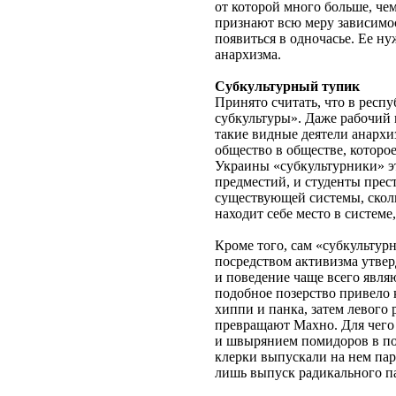
от которой много больше, ч
признают всю меру зависимос
появиться в одночасье. Ее н
анархизма.
Субкультурный тупик
Принято считать, что в респ
субкультуры». Даже рабочий к
такие видные деятели анархиз
общество в обществе, которо
Украины «субкультурники» э
предместий, и студенты прес
существующей системы, сколь
находит себе место в системе
Кроме того, сам «субкультурн
посредством активизма утвер
и поведение чаще всего явля
подобное позерство привело 
хиппи и панка, затем левого
превращают Махно. Для чего 
и швырянием помидоров в пор
клерки выпускали на нем пар
лишь выпуск радикального па