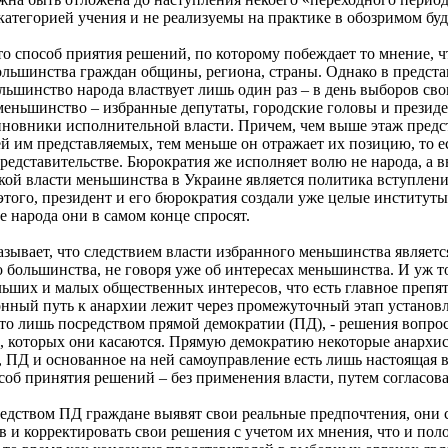
атегорией учения и не реализуемы на практике в обозримом буд
это способ приятия решений, по которому побеждает то мнение, 
 большинства граждан общины, региона, страны. Однако в предста
льшинство народа властвует лишь один раз – в день выборов сво
меньшинство – избранные депутаты, городские головы и президен
иновники исполнительной власти. Причем, чем выше этаж предст
й им представляемых, тем меньше он отражает их позицию, то ес
редставительстве. Бюрократия же исполняет волю не народа, а 
ой власти меньшинства в Украине является политика вступлени
этого, президент и его бюрократия создали уже целые институты
е народа они в самом конце спросят.
зывает, что следствием власти избранного меньшинства являетс
 большинства, не говоря уже об интересах меньшинства. И уж то
ьших и малых общественных интересов, что есть главное препят
нный путь к анархии лежит через промежуточный этап установл
то лишь посредством прямой демократии (ПД), - решения вопро
, которых они касаются. Прямую демократию некоторые анархи
, ПД и основанное на ней самоуправление есть лишь настоящая в
об принятия решений – без применения власти, путем согласован
средством ПД граждане выявят свои реальные предпочтения, они
 и корректировать свои решения с учетом их мнения, что и по