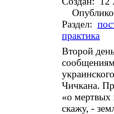
Создан:
12 
Опублико
Раздел:
пос
практика
Второй день
сообщениям
украинског
Чичкана. П
«о мертвых 
скажу, - зе