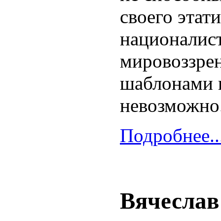
своего этат
националис
мировоззрен
шаблонами 
невозможно
Подробнее..
Вячеслав