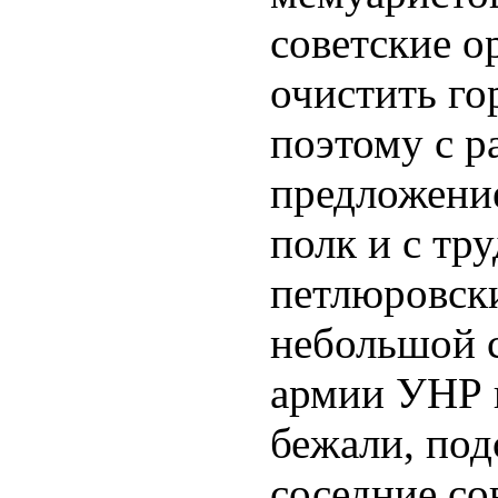
советские о
очистить го
поэтому с р
предложение
полк и с тр
петлюровски
небольшой 
армии УНР 
бежали, под
соседние со