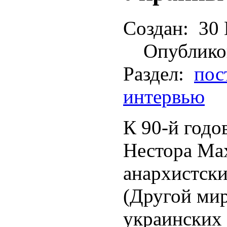
Создан:
30 
Опублико
Раздел:
пос
интервью
К 90-й годо
Нестора Ма
анархистски
(Другой ми
украинских