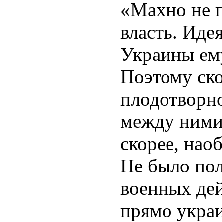
«Махно не 
власть. Иде
Украины ему
Поэтому ско
плодотворно
между ними
скорее, нао
Не было по
военных дей
прямо укра