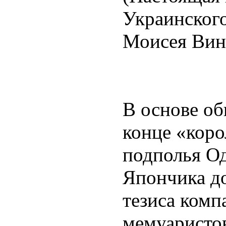
Украинского
Моисея Вин
В основе о
конце «кор
подполья О
Япончика до
тезиса ком
мемуаристов