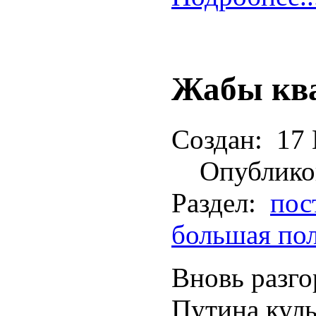
Жабы кв
Создан:
17 
Опублико
Раздел:
пос
большая по
Вновь разго
Путина кул