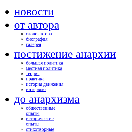
новости
от автора
слово автора
биография
галерея
постижение анархии
большая политика
местная политика
теория
практика
история движения
интервью
до анархизма
общественные
опыты
исторические
опыты
стихотворные