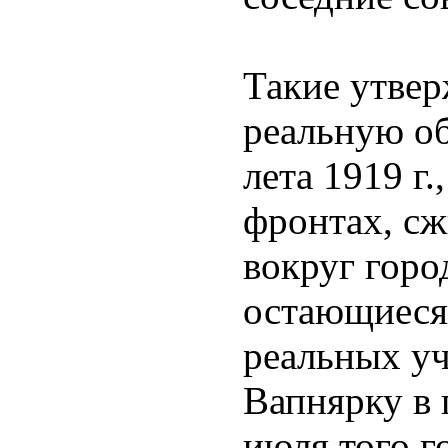
Такие утве
реальную об
лета 1919 г.
фронтах, с
вокруг горо
остающиеся
реальных уч
Вапнярку в 
июля того г